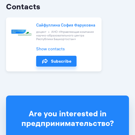
Contacts
Сайфуллина София Фаруковна
доцент
АНО «Управляющая компания
научно-образовательного центра
Республики Башкортостан»
Show contacts
Subscribe
Are you interested in
предпринимательство?