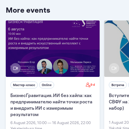
More events
9 d
Мастер-класс
Online
Встреча
БизнесГравитация. ИИ без хайпа: как
Вступите
предпринимателю найти точки роста
СВФУ на 
и внедрить ИИ с измеримым
набор)
результатом
1 August 20
6 August 2026, 10:00 — 16 August 2026, 22:00
Yakutsk tim
Yekaterinburg time