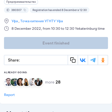
Предпринимательство
380307
Registration has ended 8 December в 12:30
Уфа
Точка кипения УГНТУ Уфа
8 December 2022, from 10:30 to 12:30 Yekaterinburg time
Event finished
Share:
ALREADY GOING:
more
28
Report