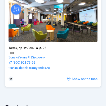
Томск, пр-кт Ленина, д. 26
Hall:
Зона «Узнавай! Discover»
+7 (900) 921-76-58
tochka.kipenia.tsk@yandex.ru
Show on the map