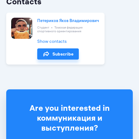
Contacts
Петериков Яков Владимирович
Студент
Томская федерация
спортивного ориентирования
Show contacts
Subscribe
Are you interested in
коммуникация и
выступления?