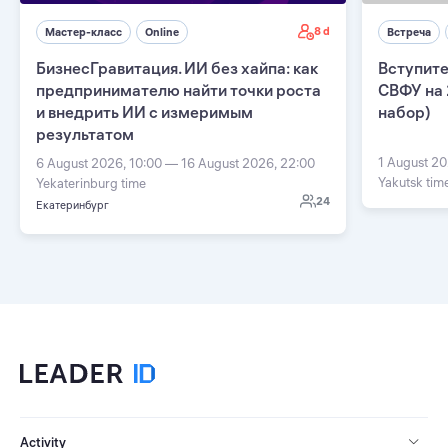
8 d
Мастер-класс
Online
Встреча
БизнесГравитация. ИИ без хайпа: как
Вступите
предпринимателю найти точки роста
СВФУ на 
и внедрить ИИ с измеримым
набор)
результатом
1 August 20
6 August 2026, 10:00 — 16 August 2026, 22:00
Yakutsk tim
Yekaterinburg time
24
Екатеринбург
Activity