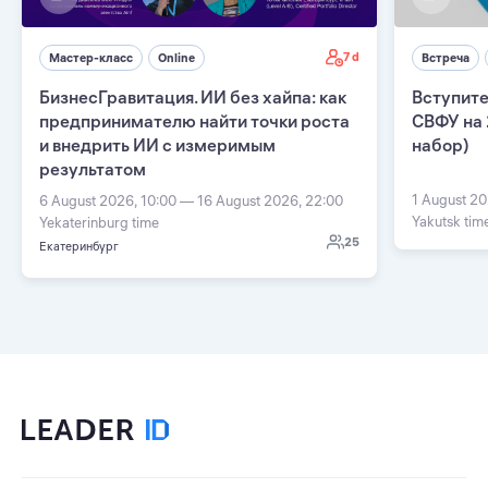
7 d
Мастер-класс
Online
Встреча
БизнесГравитация. ИИ без хайпа: как
Вступите
предпринимателю найти точки роста
СВФУ на 
и внедрить ИИ с измеримым
набор)
результатом
1 August 20
6 August 2026, 10:00 — 16 August 2026, 22:00
Yakutsk tim
Yekaterinburg time
25
Екатеринбург