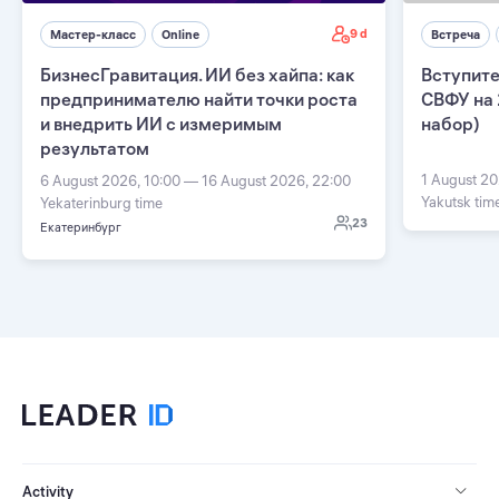
9 d
Мастер-класс
Online
Встреча
БизнесГравитация. ИИ без хайпа: как
Вступите
предпринимателю найти точки роста
СВФУ на 
и внедрить ИИ с измеримым
набор)
результатом
1 August 20
6 August 2026, 10:00 — 16 August 2026, 22:00
Yakutsk tim
Yekaterinburg time
23
Екатеринбург
Activity