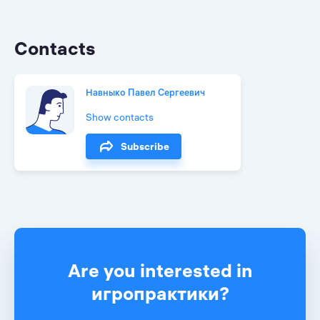
Contacts
Навныко Павел Сергеевич
Show contacts
Subscribe
Are you interested in
игропрактики?