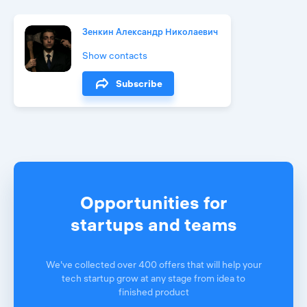
Зенкин Александр Николаевич
Show contacts
Subscribe
Opportunities for
startups and teams
We've collected over 400 offers that will help your
tech startup grow at any stage from idea to
finished product