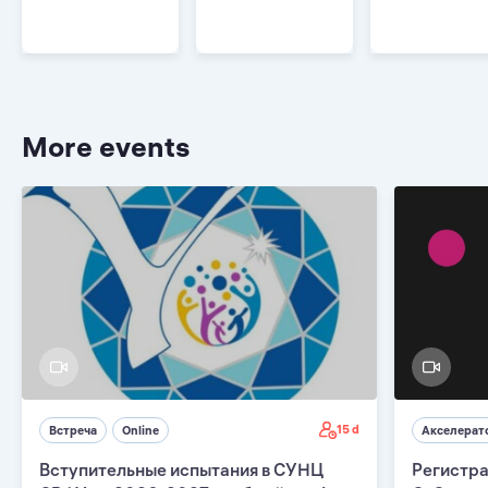
More events
15 d
Встреча
Online
Акселерат
Вступительные испытания в СУНЦ
Регистра