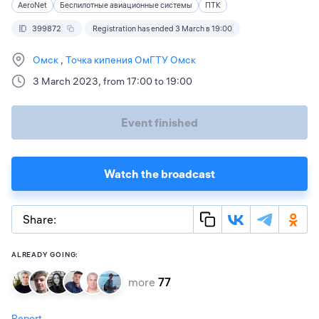
AeroNet
Беспилотные авиационные системы
ПТК
399872
Registration has ended 3 March в 19:00
Омск
Точка кипения ОмГТУ Омск
3 March 2023, from 17:00 to 19:00
Event finished
Watch the broadcast
Share:
ALREADY GOING:
more
77
Report