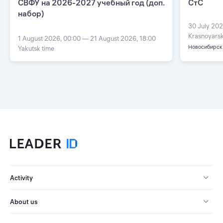
СВФУ на 2026-2027 учебный год (доп.
СтС
набор)
30 July 202
Krasnoyarsk
1 August 2026, 00:00 — 21 August 2026, 18:00
Новосибирск
Yakutsk time
Activity
About us