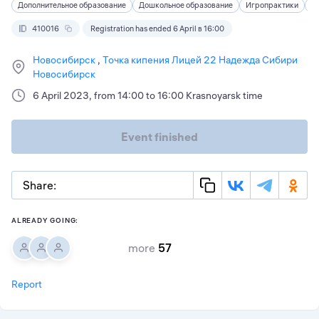
Дополнительное образование
Дошкольное образование
Игропрактики
К
410016
Registration has ended 6 April в 16:00
Новосибирск
Точка кипения Лицей 22 Надежда Сибири
Новосибирск
6 April 2023, from 14:00 to 16:00 Krasnoyarsk time
Event finished
Share:
ALREADY GOING:
more
57
Report