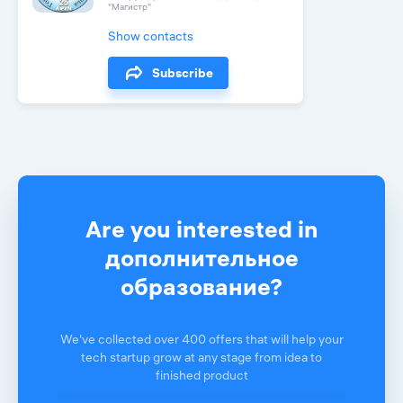
"Магистр"
Show contacts
Subscribe
Are you interested in
дополнительное
образование?
We've collected over 400 offers that will help your
tech startup grow at any stage from idea to
finished product