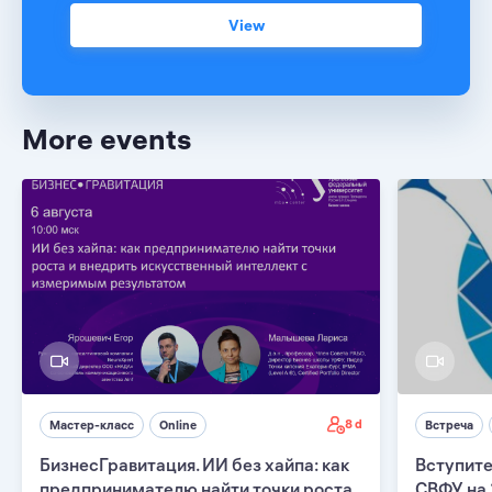
View
More events
8 d
Мастер-класс
Online
Встреча
БизнесГравитация. ИИ без хайпа: как
Вступите
предпринимателю найти точки роста
СВФУ на 