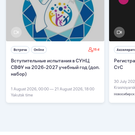
15 d
Встреча
Online
Акселерат
Вступительные испытания в СУНЦ
Регистра
СВФУ на 2026-2027 учебный год (доп.
СтС
набор)
30 July 202
Krasnoyarsk
1 August 2026, 00:00 — 21 August 2026, 18:00
Новосибирск
Yakutsk time