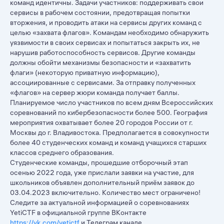
команд идентичны. Задачи участников: поддерживать свои
сервисы в рабочем состоянии, предотвращая попытки
вторжения, и проводить атаки на сервисы других команд с
целью «захвата флагов». Командам необходимо обнаружить
уязвимости в своих сервисах и попытаться закрыть их, не
нарушив работоспособность сервисов. Другие команды
должны обойти механизмы безопасности и «захватить
флаги» (некоторую приватную информацию),
ассоциированные с сервисами. За отправку полученных
«флагов» на сервер жюри команда получает баллы.
Планируемое число участников по всем дням Всероссийских
соревнований по кибербезопасности более 500. География
мероприятия охватывает более 20 городов России от г.
Москвы до г. Владивостока. Предполагается в совокупности
более 40 студенческих команд и команд учащихся старших
классов среднего образования.
Студенческие команды, прошедшие отборочный этап
осенью 2022 года, уже прислали заявки на участие, для
школьников объявлен дополнительный приём заявок до
03.04.2023 включительно. Количество мест ограничено!
Следите за актуальной информацией о соревнованиях
YetiCTF в официальной группе ВКонтакте
https://vk.com/yetictf
и Телеграм канале