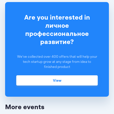
Are you interested in
личное
профессиональное
развитие?
We've collected over 400 offers that will help your
tech startup grow at any stage from idea to
finished product
View
More events