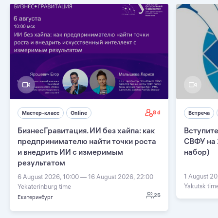
8 d
Мастер-класс
Online
Встреча
БизнесГравитация. ИИ без хайпа: как
Вступите
предпринимателю найти точки роста
СВФУ на 
и внедрить ИИ с измеримым
набор)
результатом
1 August 20
6 August 2026, 10:00 — 16 August 2026, 22:00
Yakutsk tim
Yekaterinburg time
25
Екатеринбург