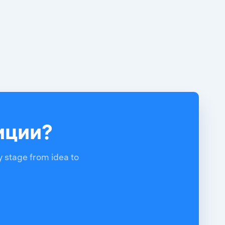
тиции?
y stage from idea to