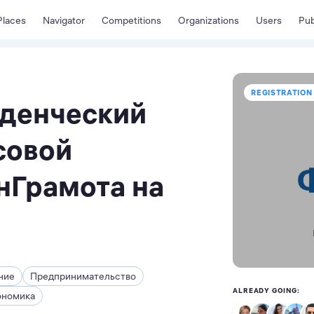
Places
Navigator
Competitions
Organizations
Users
Pub
REGISTRATION 
уденческий
совой
нГрамота на
ние
Предпринимательство
ALREADY GOING:
ономика