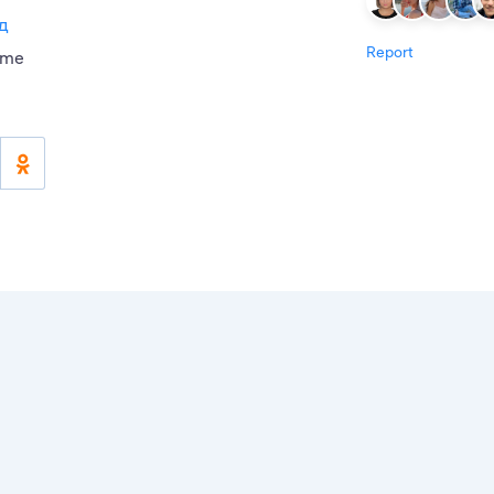
д
Report
ime