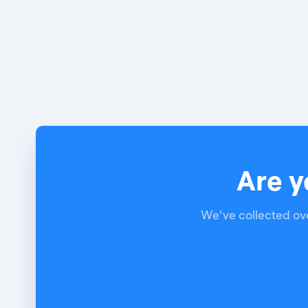
Are y
We've collected ove