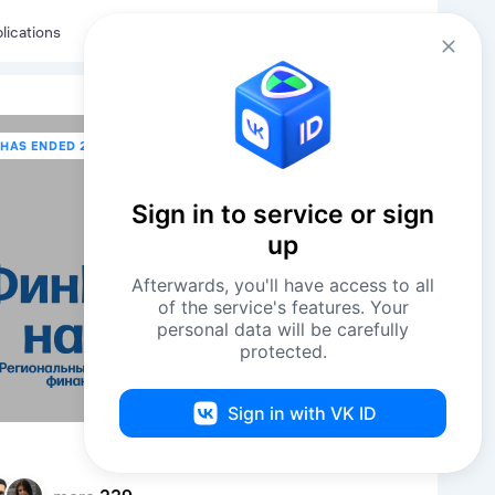
Eng
Log in
lications
HAS ENDED 2 JUNE В 15:30
Sign in to service or sign
up
Afterwards, you'll have access to all
of the service's features. Your
personal data will be carefully
protected.
Sign in with VK ID