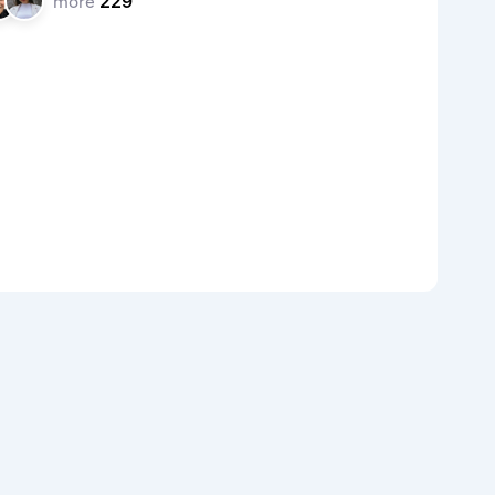
more
229