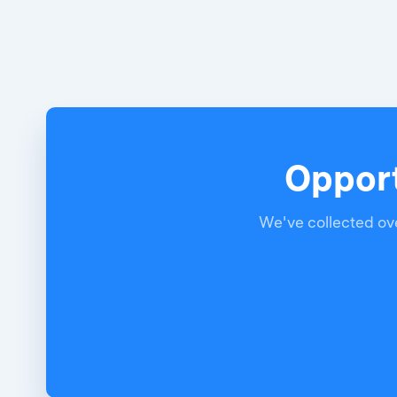
Opport
We've collected ove