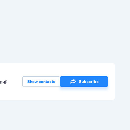
кий
Show contacts
Subscribe