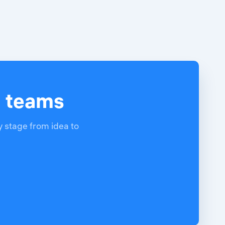
d teams
y stage from idea to