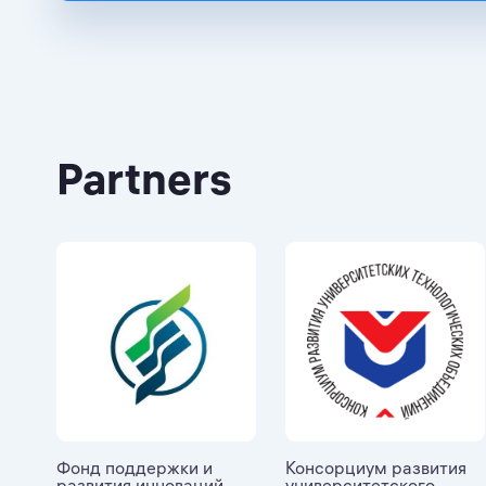
Partners
Фонд поддержки и
Консорциум развития
развития инноваций
университетского