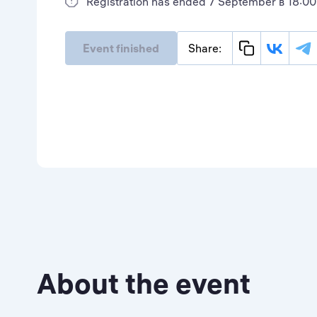
Registration has ended 7 September в 18:00
Event finished
Share:
About the event