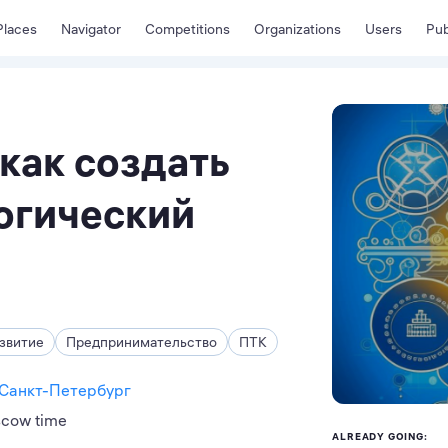
Places
Navigator
Competitions
Organizations
Users
Pub
как создать
огический
звитие
Предпринимательство
ПТК
 Санкт-Петербург
scow time
ALREADY GOING: