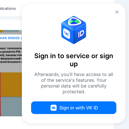
Eng
Log in
lications
HAS ENDED 26 SEPTEMBER В 11:30
Sign in to service or sign
up
Afterwards, you'll have access to all
of the service's features. Your
personal data will be carefully
protected.
Sign in with VK ID