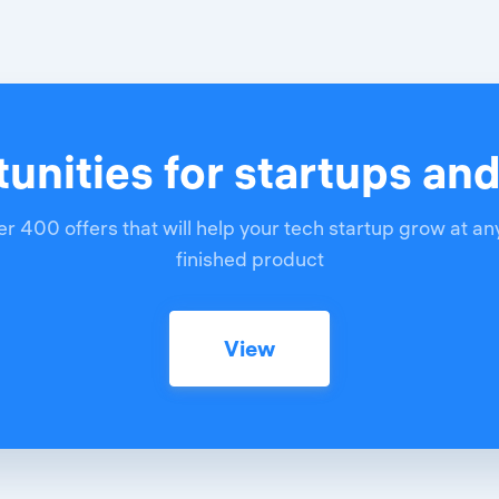
unities for startups an
r 400 offers that will help your tech startup grow at an
finished product
View