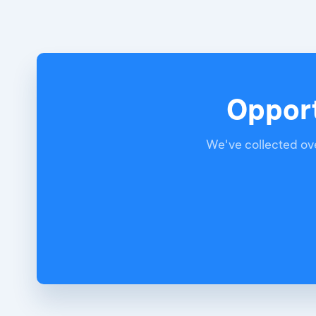
Opport
We've collected ove