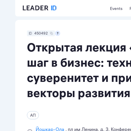
Events
450492
Открытая лекция
шаг в бизнес: те
суверенитет и пр
векторы развити
АП
Йошкар-Ола
пл им Ленина, д. 3, Конфер