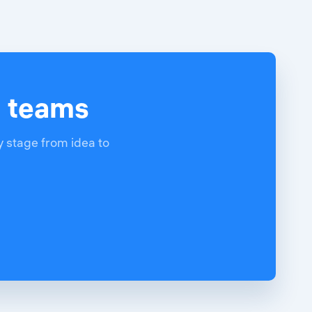
d teams
y stage from idea to