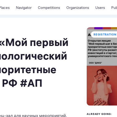
Places
Navigator
Competitions
Organizations
Users
Pub
REGISTRATION 
 «Мой первый
хнологический
иоритетные
я РФ #АП
ALREADY GOING:
енц-зал для научных мероприятий,