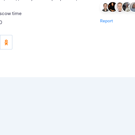
oscow time
Report
0