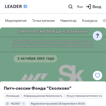
Вход
Rus
Мероприятия
Точки кипения
Навигатор
Конкурсы
О
Питч-сессии Фонда "Сколково"
Инновации
Информационная безопасность
Искусственный интеллект и ма
452937
Registration has ended 28 September в 18:00