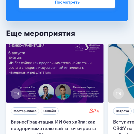
Посмотреть
Еще мероприятия
7 д
Мастер-класс
Онлайн
Встреча
БизнесГравитация. ИИ без хайпа: как
Вступите
предпринимателю найти точки роста
СВФУ на 