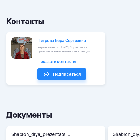
Контакты
Петрова Вера Сергеевна
управление
НовГУ, Управление
трансфера технологий и инноваций
Показать контакты
Подписаться
Документы
Shablon_dlya_prezentatsii...
Shablon_dly