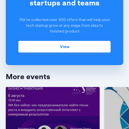
startups and teams
We've collected over 400 offers that will help your
tech startup grow at any stage from idea to
finished product
View
More events