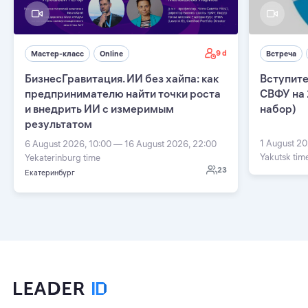
9 d
Мастер-класс
Online
Встреча
БизнесГравитация. ИИ без хайпа: как
Вступите
предпринимателю найти точки роста
СВФУ на 
и внедрить ИИ с измеримым
набор)
результатом
1 August 20
6 August 2026, 10:00 — 16 August 2026, 22:00
Yakutsk tim
Yekaterinburg time
23
Екатеринбург