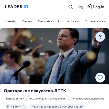
Log in
Eng
Events
Places
Navigator
Competitions
Organizations
Ораторское искусство.#ПТК
Игропрактики
Коммуникация и выступления
Личное профессиональное раз
464947
Registration has ended 31 October в 13:25