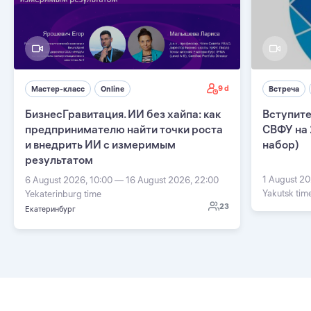
9 d
Мастер-класс
Online
Встреча
БизнесГравитация. ИИ без хайпа: как
Вступите
предпринимателю найти точки роста
СВФУ на 
и внедрить ИИ с измеримым
набор)
результатом
1 August 20
6 August 2026, 10:00 — 16 August 2026, 22:00
Yakutsk tim
Yekaterinburg time
23
Екатеринбург