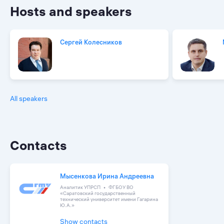
Hosts and speakers
Сергей Колесников
All speakers
Contacts
Мысенкова Ирина Андреевна
Аналитик УПРСП
ФГБОУ ВО
«Саратовский государственный
технический университет имени Гагарина
Ю.А.»
Show contacts