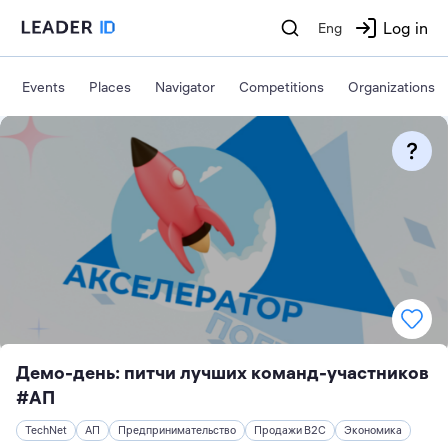
Log in
Eng
Events
Places
Navigator
Competitions
Organizations
Демо-день: питчи лучших команд-участников
#АП
TechNet
АП
Предпринимательство
Продажи B2C
Экономика