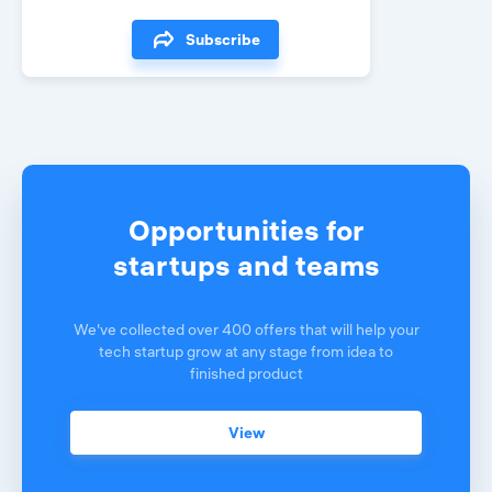
Subscribe
Opportunities for
startups and teams
We've collected over 400 offers that will help your
tech startup grow at any stage from idea to
finished product
View