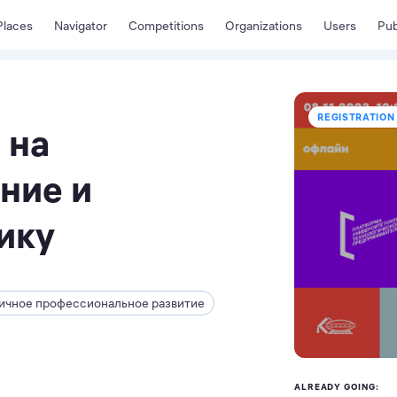
Places
Navigator
Competitions
Organizations
Users
Pub
REGISTRATION 
 на
ние и
ику
ичное профессиональное развитие
ALREADY GOING: