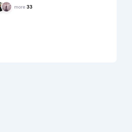
more
33