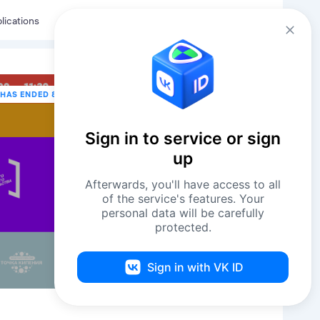
Eng
Log in
lications
HAS ENDED 8 NOVEMBER В 11:30
Sign in to service or sign
up
Afterwards, you'll have access to all
of the service's features. Your
personal data will be carefully
protected.
Sign in with VK ID