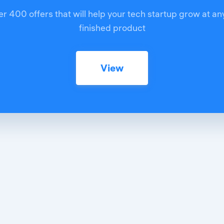
r 400 offers that will help your tech startup grow at an
finished product
View