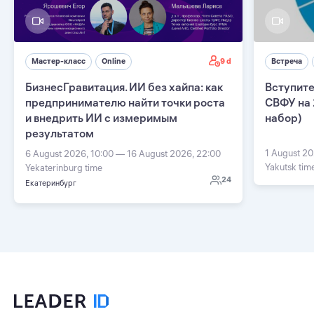
9 d
Мастер-класс
Online
Встреча
БизнесГравитация. ИИ без хайпа: как
Вступите
предпринимателю найти точки роста
СВФУ на 
и внедрить ИИ с измеримым
набор)
результатом
1 August 20
6 August 2026, 10:00 — 16 August 2026, 22:00
Yakutsk tim
Yekaterinburg time
24
Екатеринбург