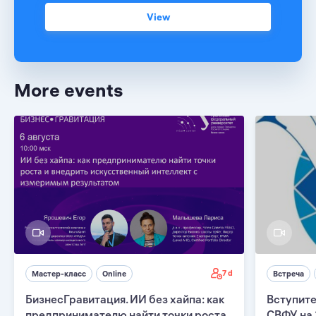
View
More events
7 d
Мастер-класс
Online
Встреча
БизнесГравитация. ИИ без хайпа: как
Вступите
предпринимателю найти точки роста
СВФУ на 