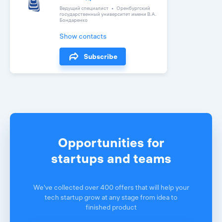
Ведущий специалист
Оренбургский
государственный университет имени В.А.
Бондаренко
Show contacts
Subscribe
Opportunities for
startups and teams
We've collected over 400 offers that will help your
tech startup grow at any stage from idea to
finished product