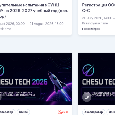
упительные испытания в СУНЦ
Регистрация ОО
У на 2026-2027 учебный год (доп.
СтС
ор)
30 July 2026, 14:00 
Krasnoyarsk time
gust 2026, 00:00 — 21 August 2026, 18:00
tsk time
Новосибирск
22 d
елератор
Online
Акселератор
Onli