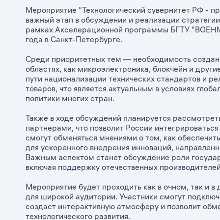
Мероприятие "Технологический сувернитет РФ - п
важный этап в обсуждении и реализации стратегии
рамках Акселерационной программы БГТУ "ВОЕНМЕХ
года в Санкт-Петербурге.
Среди приоритетных тем — необходимость создани
областях, как микроэлектроника, блокчейн и други
пути национализации технических стандартов и р
товаров, что является актуальным в условиях гло
политики многих стран.
Также в ходе обсуждений планируется рассмотре
партнерами, что позволит России интегрироваться 
смогут обменяться мнениями о том, как обеспечит
для ускоренного внедрения инноваций, направлен
Важным аспектом станет обсуждение роли государ
включая поддержку отечественных производителе
Мероприятие будет проходить как в очном, так и в
для широкой аудитории. Участники смогут подключ
создаст интерактивную атмосферу и позволит обм
технологического развития.