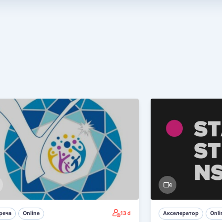
13 d
реча
Online
Акселератор
Onli