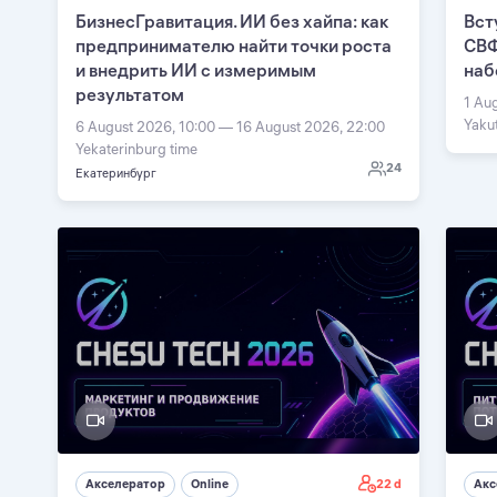
БизнесГравитация. ИИ без хайпа: как
Вст
предпринимателю найти точки роста
СВФ
и внедрить ИИ с измеримым
наб
результатом
1 Au
Yaku
6 August 2026, 10:00 — 16 August 2026, 22:00
Yekaterinburg time
24
Екатеринбург
22 d
Акселератор
Online
Акс