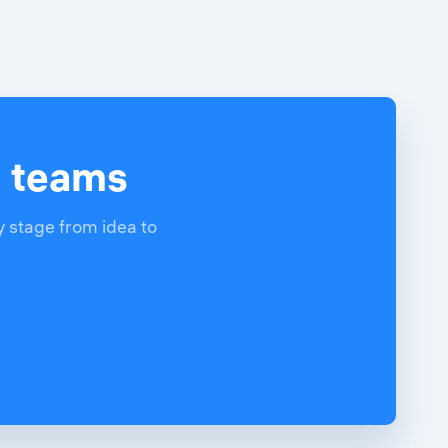
d teams
y stage from idea to