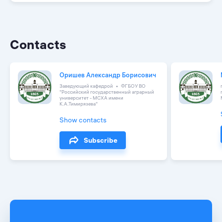
Contacts
Оришев Александр Борисович
Заведующий кафедрой
ФГБОУ ВО
"Российский государственный аграрный
университет - МСХА имени
К.А.Тимирязева"
Show contacts
Subscribe