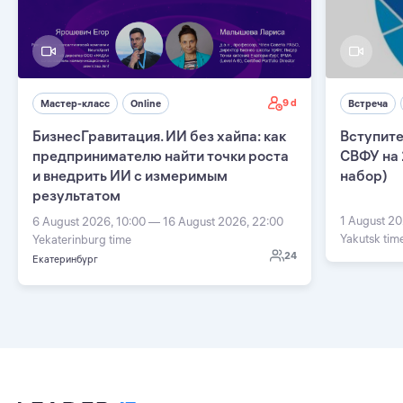
9 d
Мастер-класс
Online
Встреча
БизнесГравитация. ИИ без хайпа: как
Вступите
предпринимателю найти точки роста
СВФУ на 
и внедрить ИИ с измеримым
набор)
результатом
1 August 20
6 August 2026, 10:00 — 16 August 2026, 22:00
Yakutsk tim
Yekaterinburg time
24
Екатеринбург