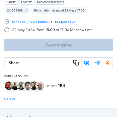
EduNet
FoodNet
Сельское хозяйство
505388
Registration has ended 22 May в 17:00
Москва
Точка кипения Тимирязевка
22 May 2024, from 15:00 to 17:00 Moscow time
Event finished
Share:
ALREADY GOING:
more
154
Report