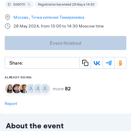
506070
Registration has ended 28 May в 14:30
Москва
Точка кипения Тимирязевка
28 May 2024, from 13:00 to 14:30 Moscow time
Event finished
Share:
ALREADY GOING:
more
82
Report
About the event