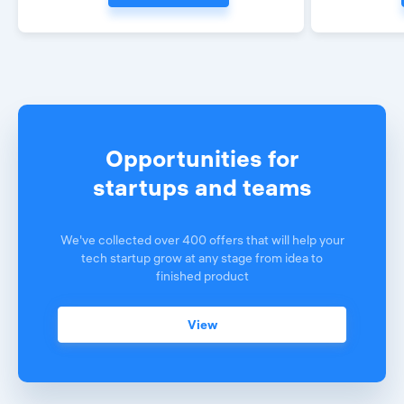
Opportunities for
startups and teams
We've collected over 400 offers that will help your
tech startup grow at any stage from idea to
finished product
View