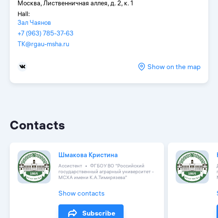
Москва, Лиственничная аллея, д. 2, к. 1
Hall:
Зал Чаянов
+7 (963) 785-37-63
TK@rgau-msha.ru
Show on the map
Contacts
Шмакова Кристина
Ассистент
ФГБОУ ВО "Российский
государственный аграрный университет -
МСХА имени К.А.Тимирязева"
Show contacts
Subscribe