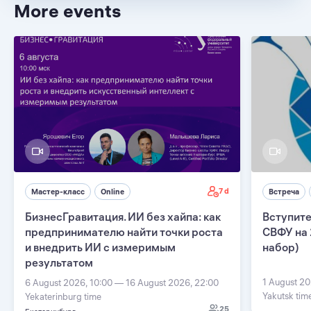
More events
7 d
Мастер-класс
Online
Встреча
БизнесГравитация. ИИ без хайпа: как
Вступите
предпринимателю найти точки роста
СВФУ на 
и внедрить ИИ с измеримым
набор)
результатом
1 August 20
6 August 2026, 10:00 — 16 August 2026, 22:00
Yakutsk tim
Yekaterinburg time
25