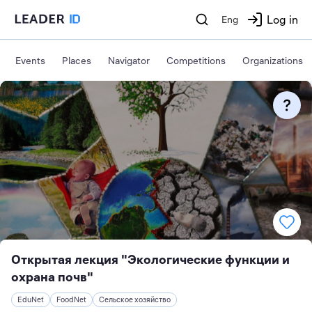
Log in
Eng
Events
Places
Navigator
Competitions
Organizations
Открытая лекция "Экологические функции и
охрана почв"
EduNet
FoodNet
Сельское хозяйство