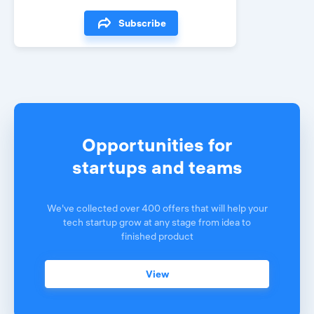
Subscribe
Opportunities for
startups and teams
We've collected over 400 offers that will help your
tech startup grow at any stage from idea to
finished product
View