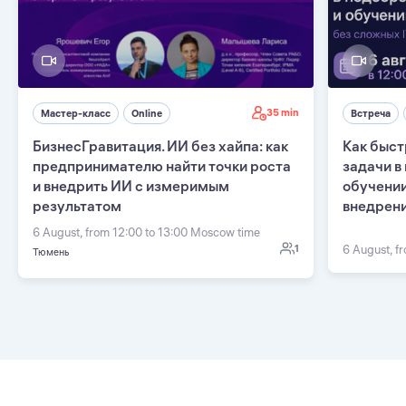
35 min
Мастер-класс
Online
Встреча
БизнесГравитация. ИИ без хайпа: как
Как быст
предпринимателю найти точки роста
задачи в
и внедрить ИИ с измеримым
обучении
результатом
внедрен
6 August, from 12:00 to 13:00 Moscow time
1
6 August, f
Тюмень