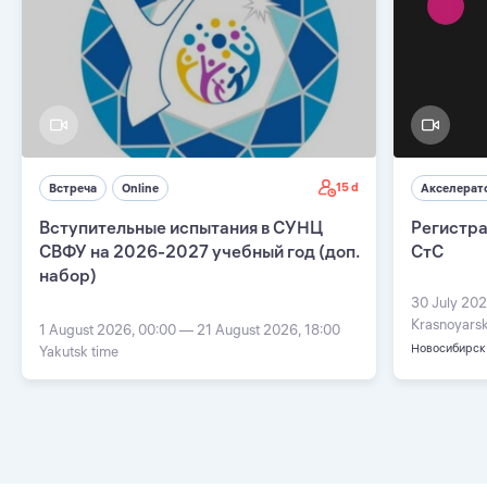
15 d
Встреча
Online
Акселерат
Вступительные испытания в СУНЦ
Регистра
СВФУ на 2026-2027 учебный год (доп.
СтС
набор)
30 July 202
Krasnoyarsk
1 August 2026, 00:00 — 21 August 2026, 18:00
Новосибирск
Yakutsk time