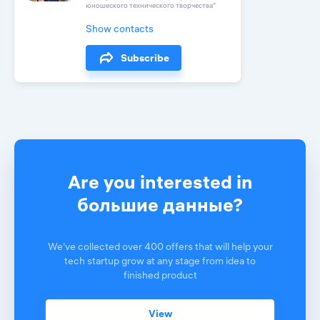
юношеского технического творчества"
Show contacts
Subscribe
Are you interested in
большие данные?
We've collected over 400 offers that will help your
tech startup grow at any stage from idea to
finished product
View