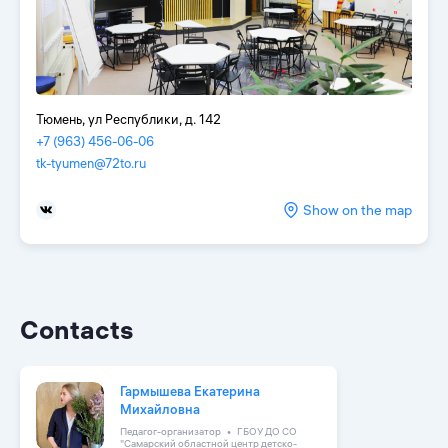
Тюмень, ул Республики, д. 142
+7 (963) 456-06-06
tk-tyumen@72to.ru
Show on the map
Contacts
Гармышева Екатерина
Михайловна
Педагог-организатор
ГБОУ ДО СО
"Самарский областной центр детско-