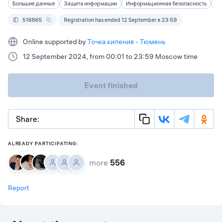
Большие данные
Защита информации
Информационная безопасность
Ин
516865
Registration has ended 12 September в 23:59
Online supported by
Точка кипения - Тюмень
12 September 2024, from 00:01 to 23:59 Moscow time
Event finished
Share:
ALREADY PARTICIPATING:
more
556
Report