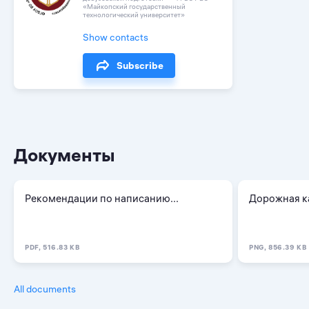
«Майкопский государственный
технологический университет»
Show contacts
Subscribe
Документы
Рекомендации по написанию...
Дорожная к
PDF, 516.83 KB
PNG, 856.39 KB
All documents