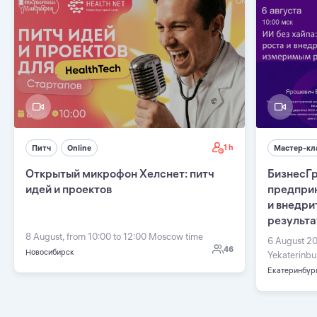
1 h
Питч
Online
Мастер-кл
Открытый микрофон Хелснет: питч
БизнесГр
идей и проектов
предприн
и внедри
результ
8 August, from 10:00 to 12:00 Moscow time
6 August 20
46
Новосибирск
Yekaterinbu
Екатеринбур