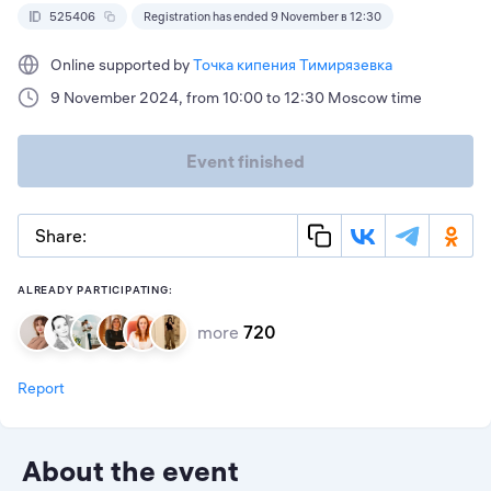
525406
Registration has ended 9 November в 12:30
Online supported by
Точка кипения Тимирязевка
9 November 2024, from 10:00 to 12:30 Moscow time
Event finished
Share:
ALREADY PARTICIPATING:
more
720
Report
About the event