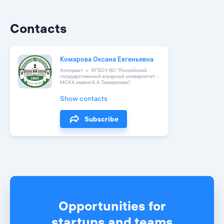
Contacts
Комарова Оксана Евгеньевна
Аспирант
ФГБОУ ВО "Российский
государственный аграрный университет -
МСХА имени К.А.Тимирязева"
Show contacts
Subscribe
Opportunities for
startups and teams