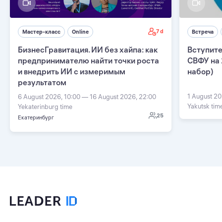
7 d
Мастер-класс
Online
Встреча
БизнесГравитация. ИИ без хайпа: как
Вступите
предпринимателю найти точки роста
СВФУ на 
и внедрить ИИ с измеримым
набор)
результатом
1 August 20
6 August 2026, 10:00 — 16 August 2026, 22:00
Yakutsk tim
Yekaterinburg time
25
Екатеринбург