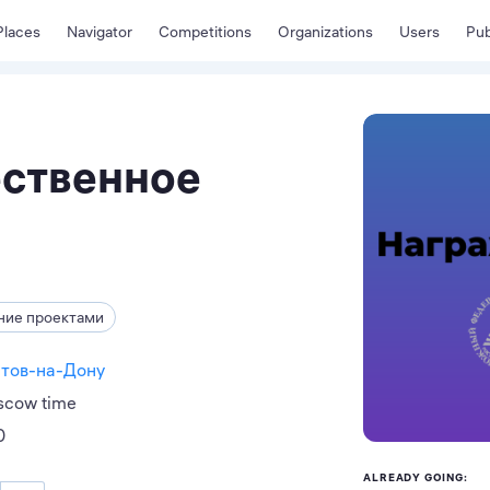
Places
Navigator
Competitions
Organizations
Users
Pub
ественное
ние проектами
стов-на-Дону
scow time
0
ALREADY GOING: