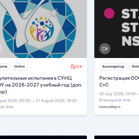
12 d
реча
Online
Акселератор
Onli
упительные испытания в СУНЦ
Регистрация ОО
У на 2026-2027 учебный год (доп.
СтС
ор)
30 July 2026, 14:00 
Krasnoyarsk time
gust 2026, 00:00 — 21 August 2026, 18:00
tsk time
Новосибирск