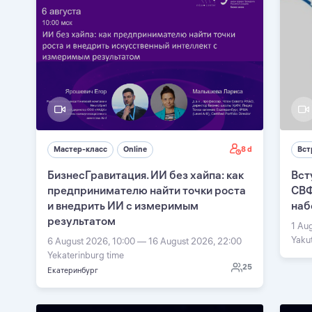
8 d
Мастер-класс
Online
Вст
БизнесГравитация. ИИ без хайпа: как
Вст
предпринимателю найти точки роста
СВФ
и внедрить ИИ с измеримым
наб
результатом
1 Au
Yaku
6 August 2026, 10:00 — 16 August 2026, 22:00
Yekaterinburg time
25
Екатеринбург