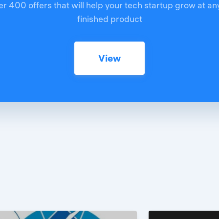
r 400 offers that will help your tech startup grow at an
finished product
View