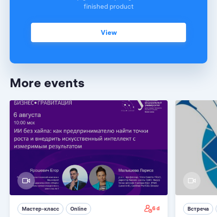
finished product
View
More events
6 d
Мастер-класс
Online
Встреча