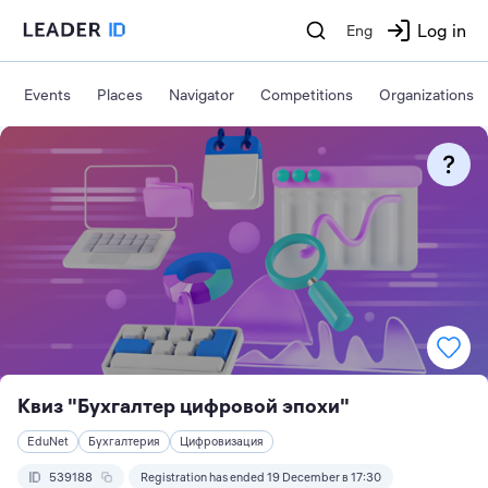
Log in
Eng
Events
Places
Navigator
Competitions
Organizations
Квиз "Бухгалтер цифровой эпохи"
EduNet
Бухгалтерия
Цифровизация
539188
Registration has ended 19 December в 17:30