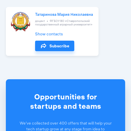
Татаринова Мария Николаевна
доцент
ФГБОУ ВО «Ставропольский
государственный аграрный университет»
Show contacts
Subscribe
Opportunities for
startups and teams
We've collected over 400 offers that will help your
tech startup grow at any stage from idea to