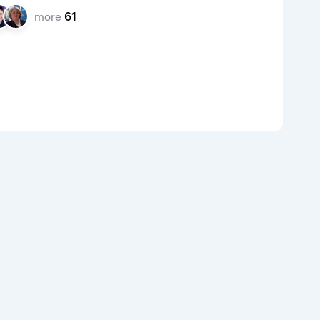
more
61