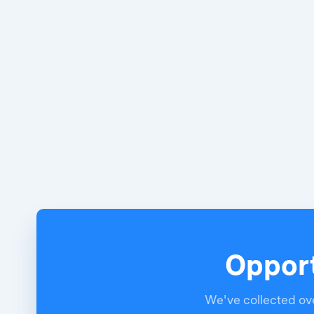
Opport
We've collected ove