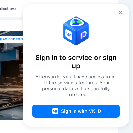
Eng
Log in
lications
HAS ENDED 14 MARCH В 16:00
Sign in to service or sign
up
Afterwards, you'll have access to all
of the service's features. Your
personal data will be carefully
protected.
Sign in with VK ID