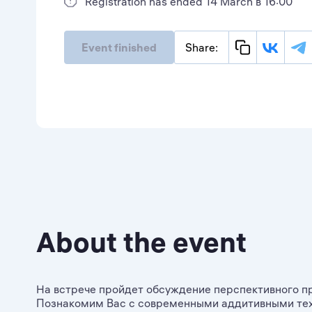
Registration has ended 14 March в 16:00
Event finished
Share:
About the event
На встрече пройдет обсуждение перспективного п
Познакомим Вас с современными аддитивными техн