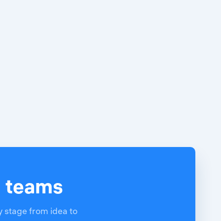
d teams
y stage from idea to