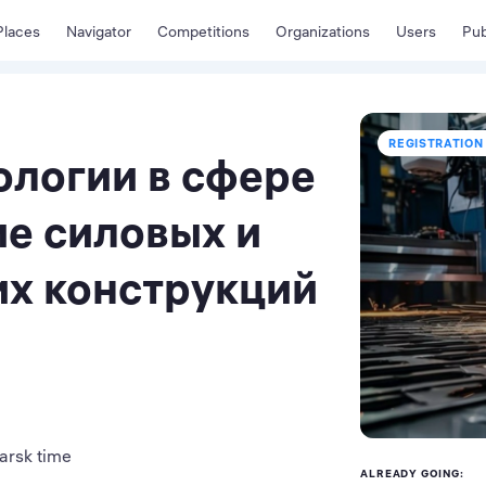
Places
Navigator
Competitions
Organizations
Users
Pub
REGISTRATION 
ологии в сфере
ие силовых и
х конструкций
arsk time
ALREADY GOING: