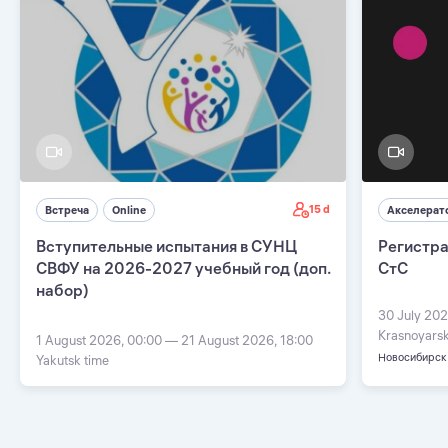
15 d
Встреча
Online
Акселерат
Вступительные испытания в СУНЦ
Регистра
СВФУ на 2026-2027 учебный год (доп.
СтС
набор)
30 July 202
Krasnoyarsk
1 August 2026, 00:00 — 21 August 2026, 18:00
Новосибирск
Yakutsk time