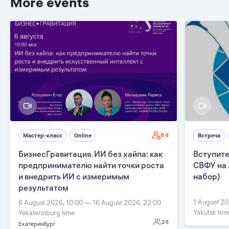
More events
8 d
Мастер-класс
Online
Встреча
БизнесГравитация. ИИ без хайпа: как
Вступите
предпринимателю найти точки роста
СВФУ на 
и внедрить ИИ с измеримым
набор)
результатом
1 August 20
6 August 2026, 10:00 — 16 August 2026, 22:00
Yakutsk tim
Yekaterinburg time
24
Екатеринбург