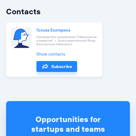
Contacts
Голова Екатерина
Руководитель направления "Образование
и развитие"
Благотворительный Фонд
Константина Хабенского
Show contacts
Subscribe
Opportunities for
startups and teams