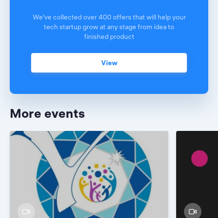
We've collected over 400 offers that will help your
tech startup grow at any stage from idea to
finished product
View
More events