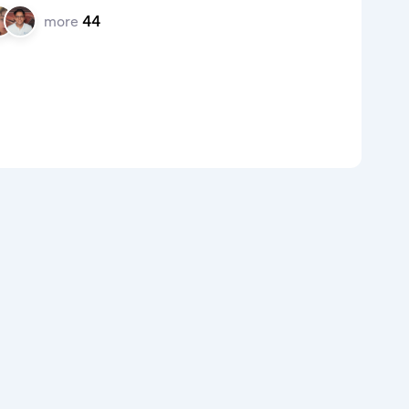
more
44