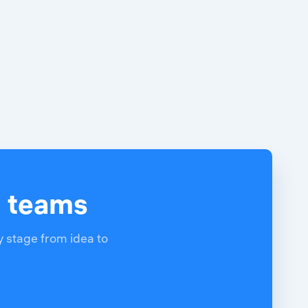
d teams
y stage from idea to