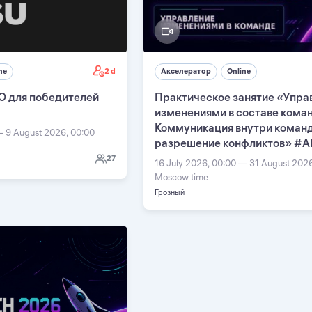
2 d
ne
Акселератор
Online
О для победителей
Практическое занятие «Упра
изменениями в составе кома
Коммуникация внутри команд
— 9 August 2026, 00:00
разрешение конфликтов» #А
27
16 July 2026, 00:00 — 31 August 202
Moscow time
Грозный