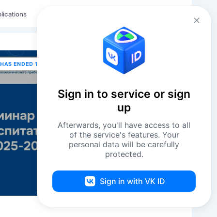
Eng
Log in
lications
HAS ENDED 18 JUNE В 14:00
Sign in to service or sign
up
Afterwards, you'll have access to all
of the service's features. Your
personal data will be carefully
protected.
Sign in with VK ID