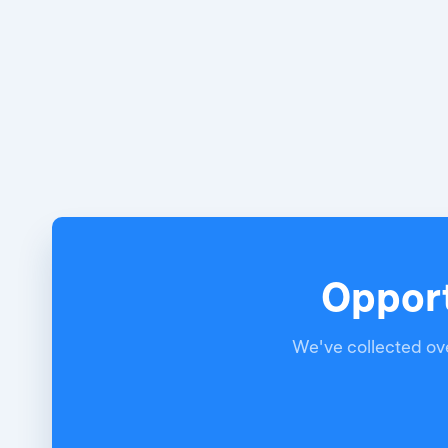
Opport
We've collected ove