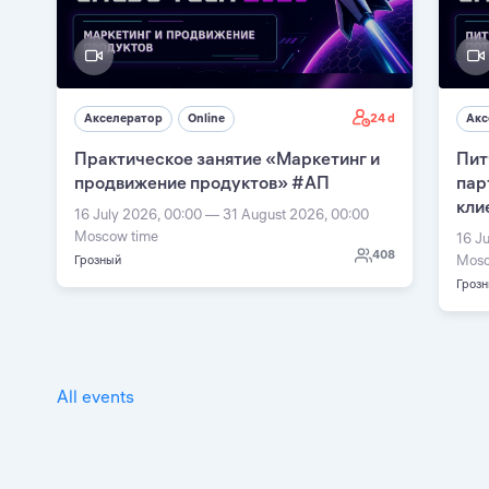
24 d
Акселератор
Online
Акс
Практическое занятие «Маркетинг и
Пит
продвижение продуктов» #АП
пар
кли
16 July 2026, 00:00 — 31 August 2026, 00:00
Moscow time
16 J
408
Mosc
Грозный
Гроз
All events