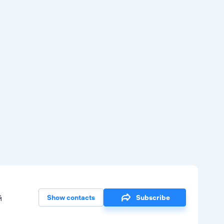
й
Show contacts
Subscribe