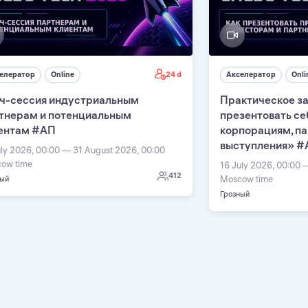
24 d
елератор
Online
Акселератор
Onli
ч-сессия индустриальным
Практическое за
тнерам и потенциальным
презентовать се
ентам #АП
корпорациям, п
выступления» #
uly 2026, 00:00 — 31 August 2026, 00:00
ow time
16 July 2026, 00:00 
412
Moscow time
ный
Грозный