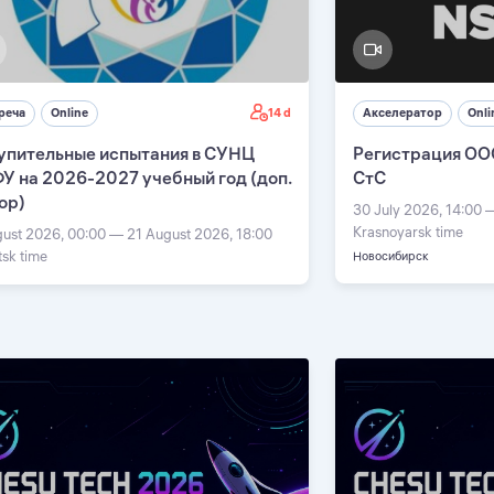
14 d
реча
Online
Акселератор
Onli
упительные испытания в СУНЦ
Регистрация ОО
У на 2026-2027 учебный год (доп.
СтС
ор)
30 July 2026, 14:00 
Krasnoyarsk time
gust 2026, 00:00 — 21 August 2026, 18:00
tsk time
Новосибирск