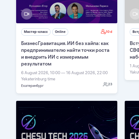
10 d
Мастер-класс
Online
Вст
БизнесГравитация. ИИ без хайпа: как
Вст
предпринимателю найти точки роста
СВФ
и внедрить ИИ с измеримым
наб
результатом
1 Au
Yaku
6 August 2026, 10:00 — 16 August 2026, 22:00
Yekaterinburg time
23
Екатеринбург