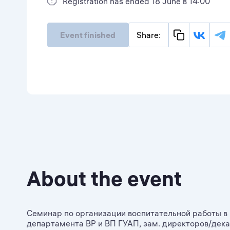
Registration has ended 18 June в 14:00
Event finished
Share:
About the event
Семинар по организации воспитательной работы в
департамента ВР и ВП ГУАП, зам. директоров/дека