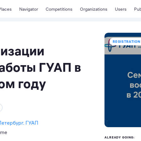
Places
Navigator
Competitions
Organizations
Users
Pub
REGISTRATION 
низации
аботы ГУАП в
ом году
Петербург. ГУАП
ime
ALREADY GOING: