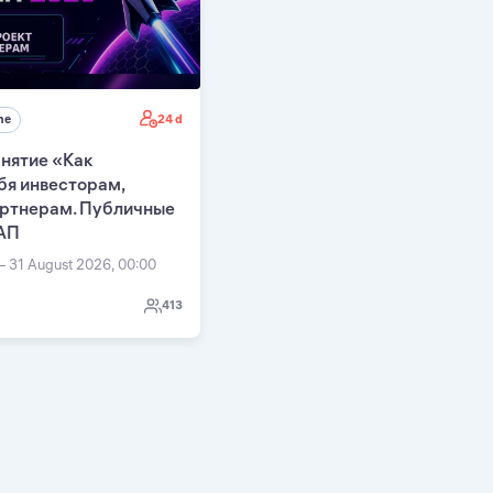
24 d
ne
нятие «Как
бя инвесторам,
артнерам. Публичные
АП
— 31 August 2026, 00:00
413