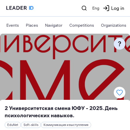
Log in
Eng
Events
Places
Navigator
Competitions
Organizations
2 Университетская смена ЮФУ - 2025. День
психологических навыков.
EduNet
Soft-skills
Коммуникация и выступления