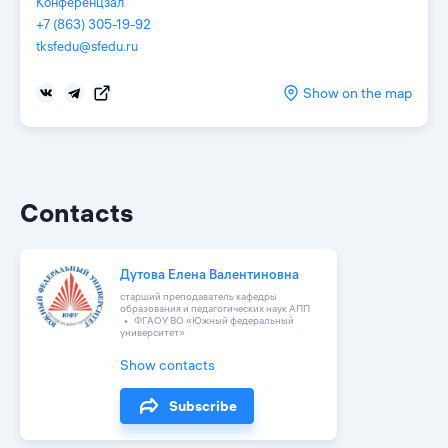
Конференцзал
+7 (863) 305-19-92
tksfedu@sfedu.ru
Show on the map
Contacts
Дутова Елена Валентиновна
старший преподаватель кафедры
образования и педагогических наук АПП
ФГАОУ ВО «Южный федеральный
университет»
Show contacts
Subscribe