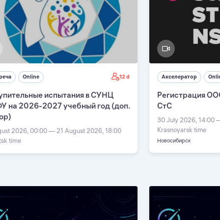
12 d
реча
Online
Акселератор
Onli
упительные испытания в СУНЦ
Регистрация ОО
У на 2026-2027 учебный год (доп.
СтС
ор)
30 July 2026, 14:00 
Krasnoyarsk time
gust 2026, 00:00 — 21 August 2026, 18:00
tsk time
Новосибирск