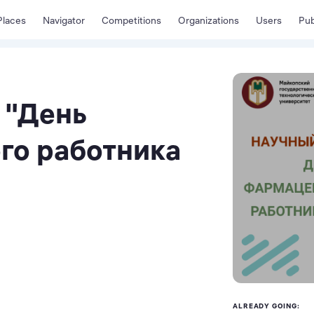
Places
Navigator
Competitions
Organizations
Users
Pub
 "День
го работника
ALREADY GOING: