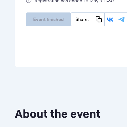
Registration has ended 19 May в 11:30
Event finished
Share:
About the event