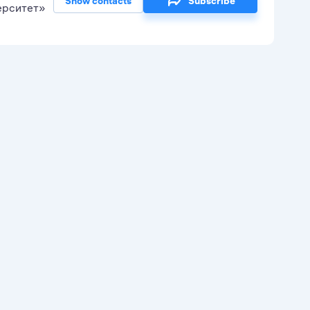
Show contacts
Subscribe
ерситет»