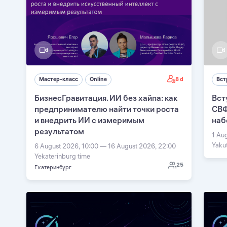
8 d
Мастер-класс
Online
Вст
БизнесГравитация. ИИ без хайпа: как
Вст
предпринимателю найти точки роста
СВФ
и внедрить ИИ с измеримым
наб
результатом
1 Au
Yaku
6 August 2026, 10:00 — 16 August 2026, 22:00
Yekaterinburg time
25
Екатеринбург