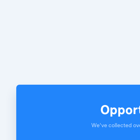
Opport
We've collected ove