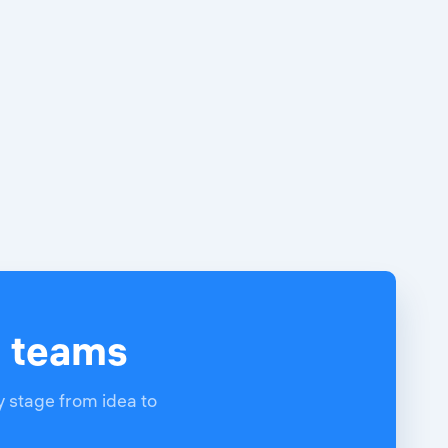
d teams
y stage from idea to