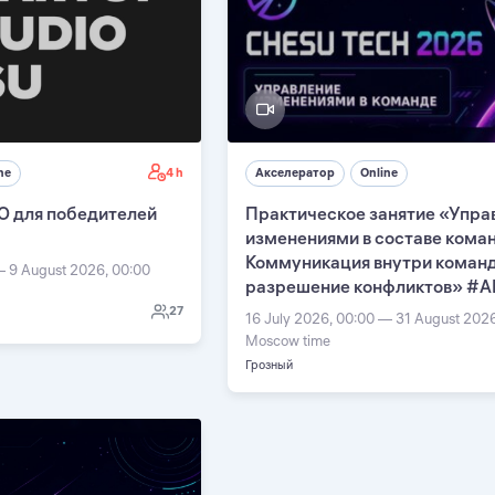
4 h
ne
Акселератор
Online
О для победителей
Практическое занятие «Упра
изменениями в составе кома
Коммуникация внутри команд
— 9 August 2026, 00:00
разрешение конфликтов» #А
27
16 July 2026, 00:00 — 31 August 202
Moscow time
Грозный