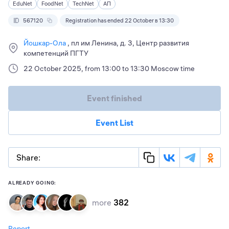
EduNet
FoodNet
TechNet
АП
567120
Registration has ended 22 October в 13:30
Йошкар-Ола
пл им Ленина, д. 3, Центр развития
компетенций ПГТУ
22 October 2025, from 13:00 to 13:30 Moscow time
Event finished
Event List
Share:
ALREADY GOING:
more
382
Report