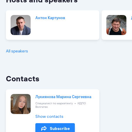
Антон Картунов
All speakers
Contacts
Лукиянова Марина Сергеевна
Специалист по маркетингу
ИДПО
Волгатех
Show contacts
Subscribe