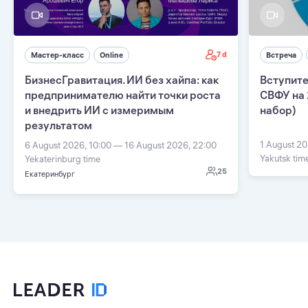
7 d
Мастер-класс
Online
Встреча
БизнесГравитация. ИИ без хайпа: как
Вступите
предпринимателю найти точки роста
СВФУ на 
и внедрить ИИ с измеримым
набор)
результатом
1 August 20
6 August 2026, 10:00 — 16 August 2026, 22:00
Yakutsk tim
Yekaterinburg time
25
Екатеринбург