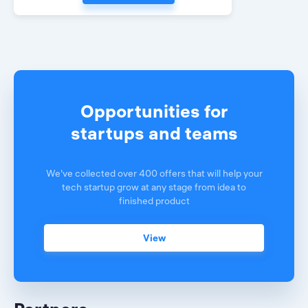
Opportunities for
startups and teams
We've collected over 400 offers that will help your
tech startup grow at any stage from idea to
finished product
View