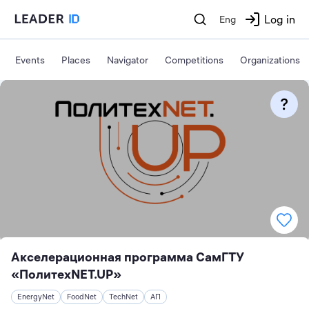
Log in
Eng
Events
Places
Navigator
Competitions
Organizations
Акселерационная программа СамГТУ
«ПолитехNET.UP»
EnergyNet
FoodNet
TechNet
АП