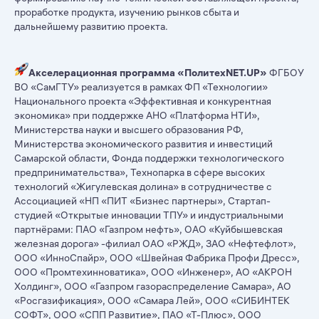
проработке продукта, изучению рынков сбыта и
дальнейшему развитию проекта.
Акселерационная программа
«ПолитехNET.UP»
ФГБОУ
ВО «СамГТУ» реализуется в рамках ФП «Технологии»
Национального проекта «Эффективная и конкурентная
экономика» при поддержке АНО «Платформа НТИ»,
Министерства науки и высшего образования РФ,
Министерства экономического развития и инвестиций
Самарской области, Фонда поддержки технологического
предпринимательства», Технопарка в сфере высоких
технологий «Жигулевская долина» в сотрудничестве с
Ассоциацией «НП «ПИТ «Бизнес партнеры», Стартап-
студией «Открытые инновации ТПУ» и индустриальными
партнёрами: ПАО «Газпром нефть», ОАО «Куйбышевская
железная дорога» -филиал ОАО «РЖД», ЗАО «Нефтефлот»,
ООО «ИнноСпайр», ООО «Швейная Фабрика Профи Дресс»,
ООО «Промтехинноватика», ООО «Инженер», АО «АКРОН
Холдинг», ООО «Газпром газораспределение Самара», АО
«Росгазификация», ООО «Самара Лей», ООО «СИБИНТЕК
СОФТ», ООО «СПП Развитие», ПАО «Т-Плюс», ООО