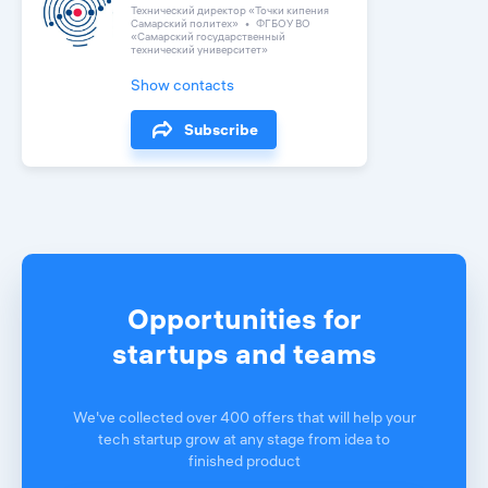
Технический директор «Точки кипения
Самарский политех»
ФГБОУ ВО
«Самарский государственный
технический университет»
Show contacts
Subscribe
Opportunities for
startups and teams
We've collected over 400 offers that will help your
tech startup grow at any stage from idea to
finished product