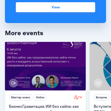
View
More events
7 d
Мастер-класс
Online
Встреча
БизнесГравитация. ИИ без хайпа: как
Вступите