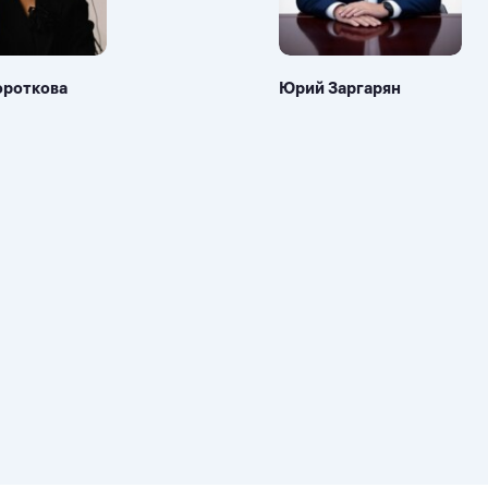
ороткова
Юрий Заргарян