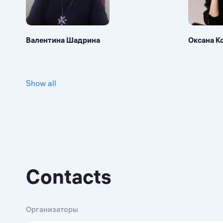
Валентина Шадрина
Оксана К
Show all
Contacts
Организаторы