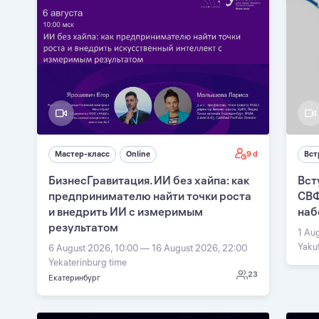
9 d
Мастер-класс
Online
Вст
БизнесГравитация. ИИ без хайпа: как
Вст
предпринимателю найти точки роста
СВФ
и внедрить ИИ с измеримым
наб
результатом
1 Au
Yaku
6 August 2026, 10:00 — 16 August 2026, 22:00
Yekaterinburg time
23
Екатеринбург