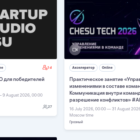
1 d
ne
Акселератор
Online
О для победителей
Практическое занятие «Упра
изменениями в составе кома
Коммуникация внутри команд
— 9 August 2026, 00:00
разрешение конфликтов» #А
27
16 July 2026, 00:00 — 31 August 202
Moscow time
Грозный