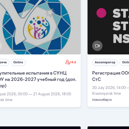
14 d
реча
Online
Акселератор
Onli
упительные испытания в СУНЦ
Регистрация ОО
У на 2026-2027 учебный год (доп.
СтС
ор)
30 July 2026, 14:00 
Krasnoyarsk time
gust 2026, 00:00 — 21 August 2026, 18:00
tsk time
Новосибирск