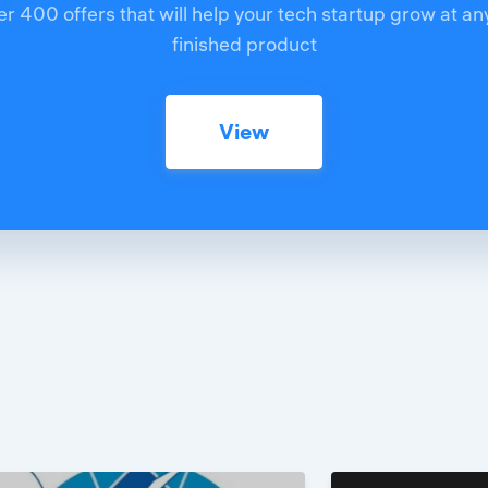
r 400 offers that will help your tech startup grow at an
finished product
View