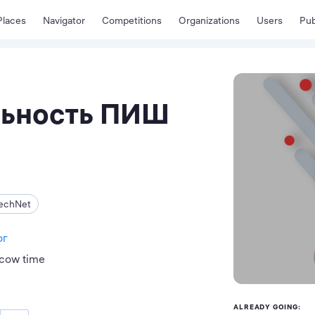
Places
Navigator
Competitions
Organizations
Users
Pub
льность ПИШ
echNet
ог
scow time
ALREADY GOING: