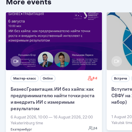
More events
8 d
Мастер-класс
Online
Встреча
БизнесГравитация. ИИ без хайпа: как
Вступите
предпринимателю найти точки роста
СВФУ на 
и внедрить ИИ с измеримым
набор)
результатом
1 August 20
6 August 2026, 10:00 — 16 August 2026, 22:00
Yakutsk tim
Yekaterinburg time
24
Екатеринбург