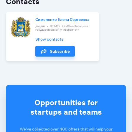
Contacts
Симоненко Елена Сергеевна
доцент
ФГБОУ ВО «Юго-Западный
государственный университет»
Show contacts
Subscribe
Opportunities for
startups and teams
We've collected over 400 offers that will help your