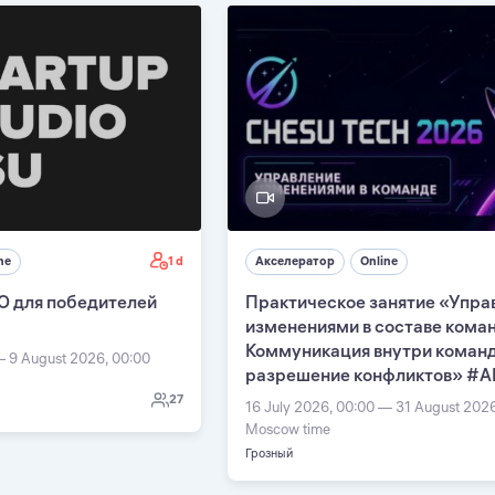
1 d
ne
Акселератор
Online
О для победителей
Практическое занятие «Упра
изменениями в составе кома
Коммуникация внутри команд
— 9 August 2026, 00:00
разрешение конфликтов» #А
27
16 July 2026, 00:00 — 31 August 202
Moscow time
Грозный