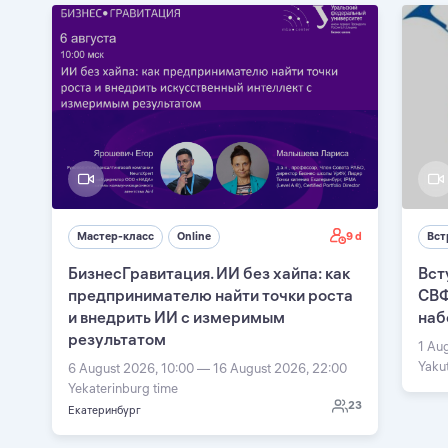
9 d
Мастер-класс
Online
Вст
БизнесГравитация. ИИ без хайпа: как
Вст
предпринимателю найти точки роста
СВФ
и внедрить ИИ с измеримым
наб
результатом
1 Au
Yaku
6 August 2026, 10:00 — 16 August 2026, 22:00
Yekaterinburg time
23
Екатеринбург