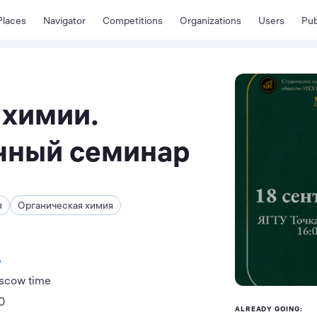
Places
Navigator
Competitions
Organizations
Users
Pub
 химии.
чный семинар
я
Органическая химия
ь
oscow time
0
ALREADY GOING: