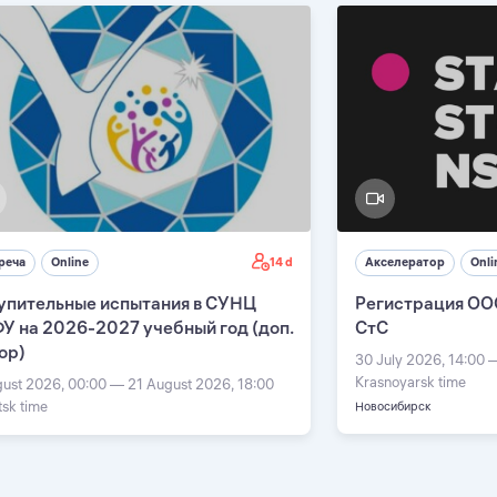
14 d
реча
Online
Акселератор
Onli
упительные испытания в СУНЦ
Регистрация ОО
У на 2026-2027 учебный год (доп.
СтС
ор)
30 July 2026, 14:00 
Krasnoyarsk time
gust 2026, 00:00 — 21 August 2026, 18:00
tsk time
Новосибирск