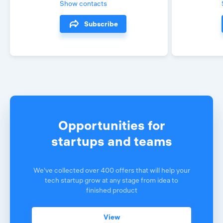
Show contacts
Subscribe
Opportunities for
startups and teams
We've collected over 400 offers that will help your
tech startup grow at any stage from idea to
finished product
View