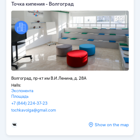
Точка кипения - Волгоград
Волгоград, пр-кт им В.И.Ленина, д. 28А
Halls:
Экспонента
Площадь
+7 (844) 224-37-23
tochkavolga@gmail.com
Show on the map