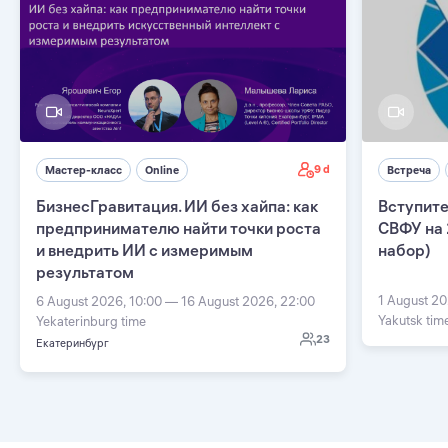
9 d
Мастер-класс
Online
Встреча
БизнесГравитация. ИИ без хайпа: как
Вступите
предпринимателю найти точки роста
СВФУ на 
и внедрить ИИ с измеримым
набор)
результатом
1 August 20
6 August 2026, 10:00 — 16 August 2026, 22:00
Yakutsk tim
Yekaterinburg time
23
Екатеринбург