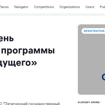
Places
Navigator
Competitions
Organizations
Users
Pub
REGISTRATION 
ень
 программы
дущего»
ALREADY GOING:
ВО "Пятигорский государственный