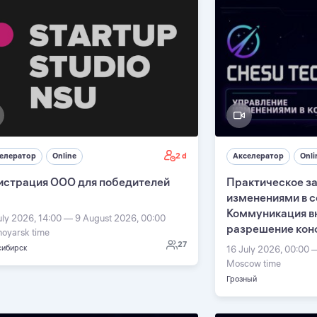
2 d
елератор
Online
Акселератор
Onli
истрация ООО для победителей
Практическое з
изменениями в с
Коммуникация в
uly 2026, 14:00 — 9 August 2026, 00:00
разрешение кон
noyarsk time
27
сибирск
16 July 2026, 00:00 
Moscow time
Грозный