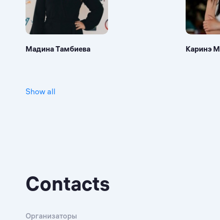
Мадина Тамбиева
Каринэ М
Show all
Contacts
Организаторы