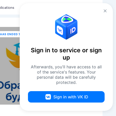
Eng
Log in
lications
HAS ENDED 11 DECEMBER В 15:00
Sign in to service or sign
up
Afterwards, you'll have access to all
of the service's features. Your
personal data will be carefully
protected.
Sign in with VK ID