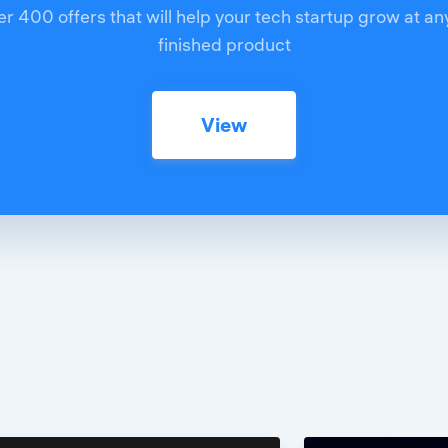
r 400 offers that will help your tech startup grow at an
finished product
View