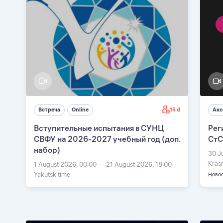
15 d
Встреча
Online
Акс
Вступительные испытания в СУНЦ
Рег
СВФУ на 2026-2027 учебный год (доп.
СтС
набор)
30 J
Kras
1 August 2026, 00:00 — 21 August 2026, 18:00
Yakutsk time
Ново