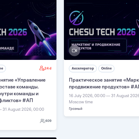
24 d
ne
Акселератор
Online
анятие «Управление
Практическое занятие «Марк
оставе команды.
продвижение продуктов» #А
нутри команды и
16 July 2026, 00:00 — 31 August 202
фликтов» #АП
Moscow time
Грозный
— 31 August 2026, 00:00
409