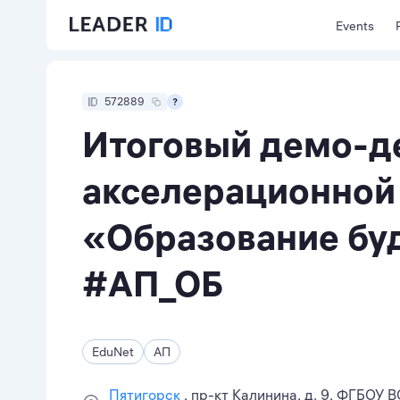
Events
572889
Итоговый демо-д
акселерационной
«Образование бу
#АП_ОБ
EduNet
АП
Пятигорск
пр-кт Калинина, д. 9, ФГБОУ 