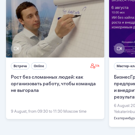
1 h
Встреча
Online
Мастер-кл
Рост без сломанных людей: как
БизнесГр
организовать работу, чтобы команда
предприн
не выгорала
и внедри
результ
6 August 20
9 August, from 09:30 to 11:30 Moscow time
Yekaterinbu
Екатеринбур