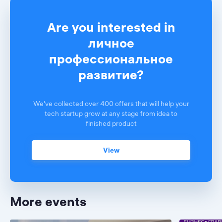
Are you interested in
личное
профессиональное
развитие?
We've collected over 400 offers that will help your
tech startup grow at any stage from idea to
finished product
View
More events