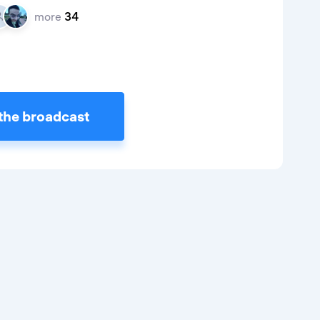
more
34
the broadcast