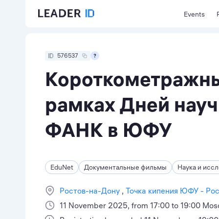
Events
576537
Короткометражны
рамках Дней науч
ФАНК в ЮФУ
EduNet
Документальные фильмы
Наука и исс
Ростов-на-Дону
Точка кипения ЮФУ - Ро
11 November 2025, from 17:00 to 19:00 Mos