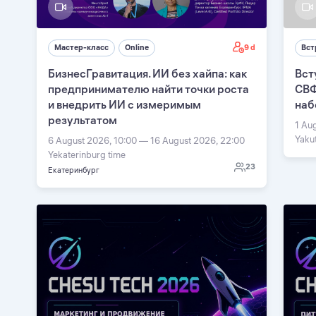
9 d
Мастер-класс
Online
Вст
БизнесГравитация. ИИ без хайпа: как
Вст
предпринимателю найти точки роста
СВФ
и внедрить ИИ с измеримым
наб
результатом
1 Au
Yaku
6 August 2026, 10:00 — 16 August 2026, 22:00
Yekaterinburg time
23
Екатеринбург