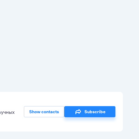
аучных
Show contacts
Subscribe