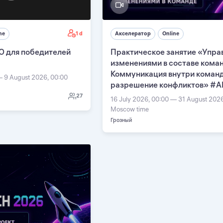
1 d
ne
Акселератор
Online
О для победителей
Практическое занятие «Упра
изменениями в составе кома
Коммуникация внутри команд
— 9 August 2026, 00:00
разрешение конфликтов» #А
27
16 July 2026, 00:00 — 31 August 202
Moscow time
Грозный