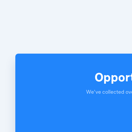
Opport
We've collected ove