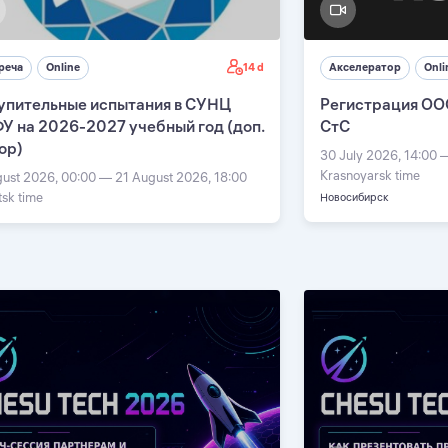
14 d
реча
Online
Акселератор
Onli
упительные испытания в СУНЦ
Регистрация ОО
У на 2026-2027 учебный год (доп.
СтС
ор)
30 July 2026, 14:00 
Krasnoyarsk time
gust 2026, 00:00 — 21 August 2026, 18:00
tsk time
Новосибирск