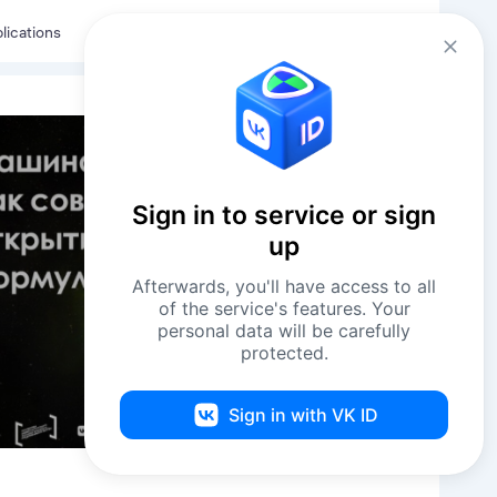
Eng
Log in
lications
Sign in to service or sign
up
Afterwards, you'll have access to all
of the service's features. Your
personal data will be carefully
protected.
Sign in with VK ID