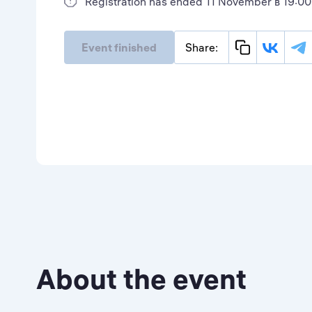
Registration has ended 11 November в 19:00
Event finished
Share:
About the event