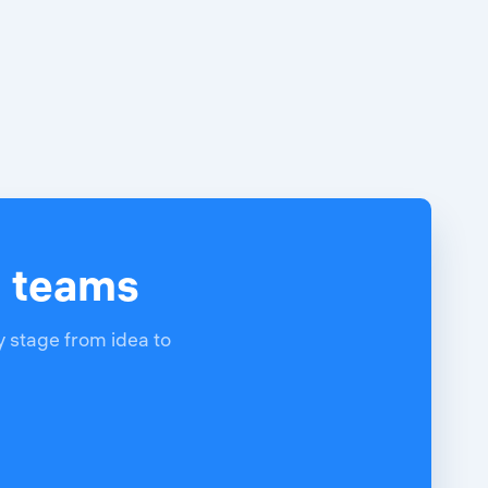
d teams
y stage from idea to