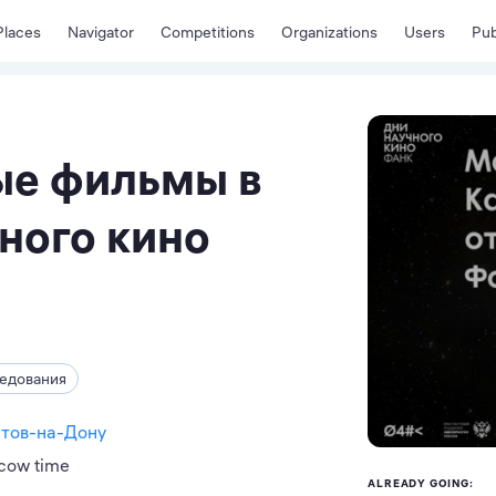
Places
Navigator
Competitions
Organizations
Users
Pub
е фильмы в
ного кино
ледования
стов-на-Дону
cow time
ALREADY GOING: