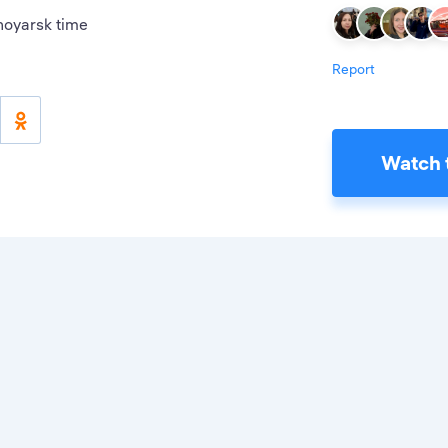
noyarsk time
Report
Watch 