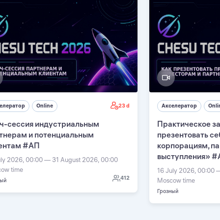
23 d
елератор
Online
Акселератор
Onli
ч-сессия индустриальным
Практическое за
тнерам и потенциальным
презентовать се
ентам #АП
корпорациям, п
выступления» #
uly 2026, 00:00 — 31 August 2026, 00:00
ow time
16 July 2026, 00:00 
412
Moscow time
ный
Грозный