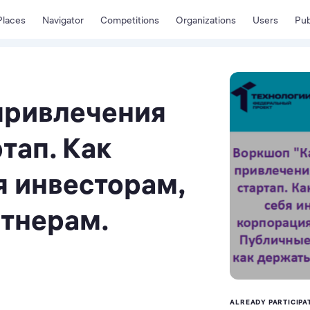
Places
Navigator
Competitions
Organizations
Users
Pub
привлечения
тап. Как
я инвесторам,
ртнерам.
ALREADY PARTICIPA