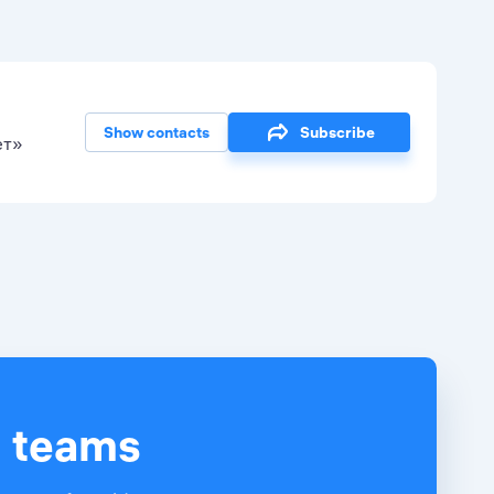
Show contacts
Subscribe
ет»
d teams