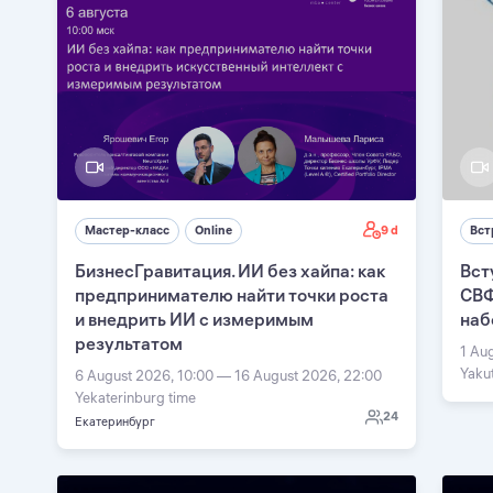
9 d
Мастер-класс
Online
Вст
БизнесГравитация. ИИ без хайпа: как
Вст
предпринимателю найти точки роста
СВФ
и внедрить ИИ с измеримым
наб
результатом
1 Au
Yaku
6 August 2026, 10:00 — 16 August 2026, 22:00
Yekaterinburg time
24
Екатеринбург