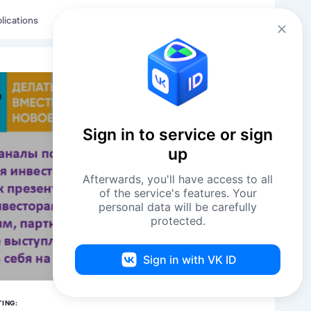
Eng
Log in
lications
Sign in to service or sign
up
Afterwards, you'll have access to all
of the service's features. Your
personal data will be carefully
protected.
Sign in with VK ID
TING: