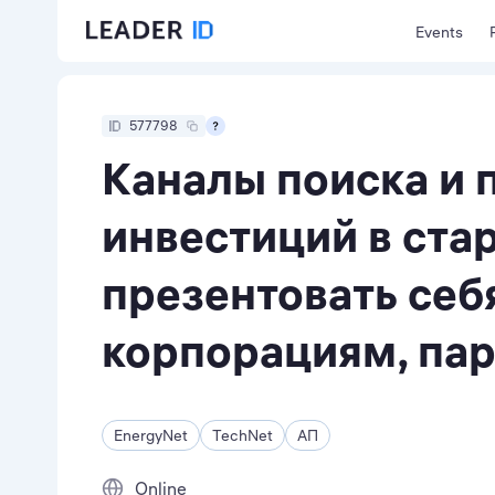
Events
577798
Каналы поиска и 
инвестиций в стар
презентовать себ
корпорациям, па
EnergyNet
TechNet
АП
Online