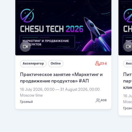
23 d
Акселератор
Online
Акс
Практическое занятие «Маркетинг и
Пит
продвижение продуктов» #АП
пар
кли
16 July 2026, 00:00 — 31 August 2026, 00:00
Moscow time
16 J
408
Mosc
Грозный
Гроз