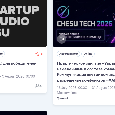
1 d
ne
Акселератор
Online
О для победителей
Практическое занятие «Упра
изменениями в составе кома
Коммуникация внутри команд
— 9 August 2026, 00:00
разрешение конфликтов» #А
27
16 July 2026, 00:00 — 31 August 202
Moscow time
Грозный