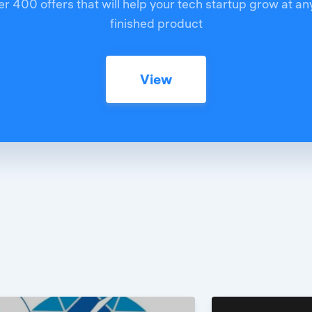
r 400 offers that will help your tech startup grow at an
finished product
View