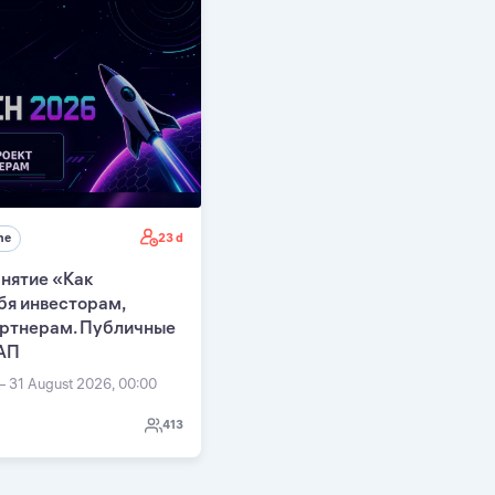
23 d
ne
нятие «Как
бя инвесторам,
артнерам. Публичные
АП
— 31 August 2026, 00:00
413