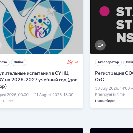
13 d
реча
Online
Акселератор
Onli
упительные испытания в СУНЦ
Регистрация ОО
У на 2026-2027 учебный год (доп.
СтС
ор)
30 July 2026, 14:00 
Krasnoyarsk time
gust 2026, 00:00 — 21 August 2026, 18:00
tsk time
Новосибирск