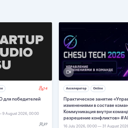
1 d
ne
Акселератор
Online
О для победителей
Практическое занятие «Упра
изменениями в составе кома
Коммуникация внутри команд
— 9 August 2026, 00:00
разрешение конфликтов» #А
27
16 July 2026, 00:00 — 31 August 202