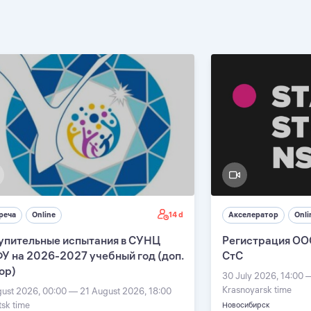
14 d
реча
Online
Акселератор
Onli
упительные испытания в СУНЦ
Регистрация ОО
У на 2026-2027 учебный год (доп.
СтС
ор)
30 July 2026, 14:00 
Krasnoyarsk time
gust 2026, 00:00 — 21 August 2026, 18:00
tsk time
Новосибирск