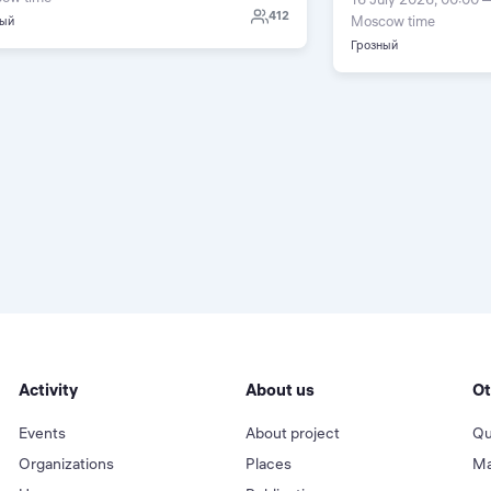
412
Moscow time
ный
Грозный
Activity
About us
Ot
Events
About project
Qu
Organizations
Places
Ma