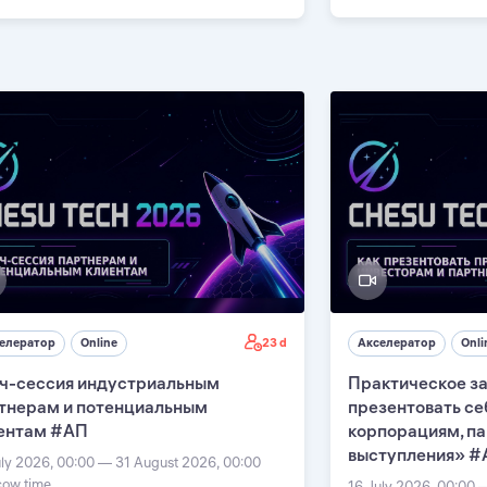
23 d
елератор
Online
Акселератор
Onli
ч-сессия индустриальным
Практическое за
тнерам и потенциальным
презентовать се
ентам #АП
корпорациям, п
выступления» #
uly 2026, 00:00 — 31 August 2026, 00:00
ow time
16 July 2026, 00:00 