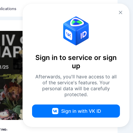
Eng
Log in
lications
Sign in to service or sign
up
Afterwards, you'll have access to all
of the service's features. Your
personal data will be carefully
protected.
Sign in with VK ID
TING: