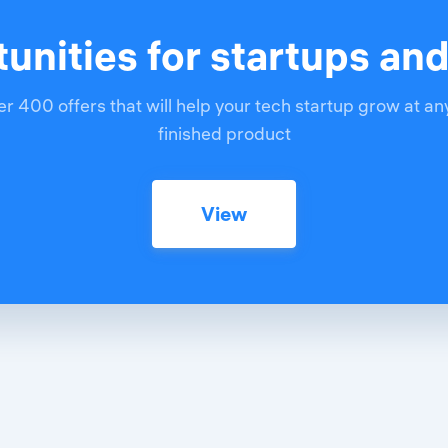
unities for startups an
r 400 offers that will help your tech startup grow at an
finished product
View