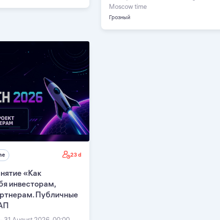
Moscow time
Грозный
23 d
ne
нятие «Как
бя инвесторам,
артнерам. Публичные
АП
— 31 August 2026, 00:00