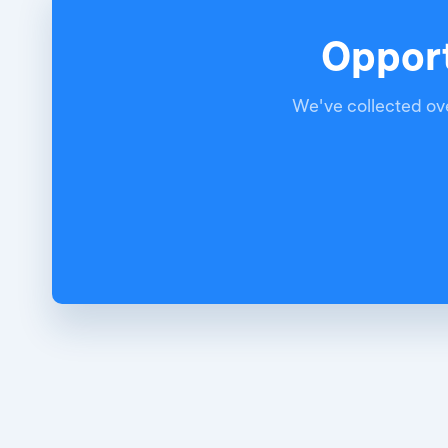
Opport
We've collected ove