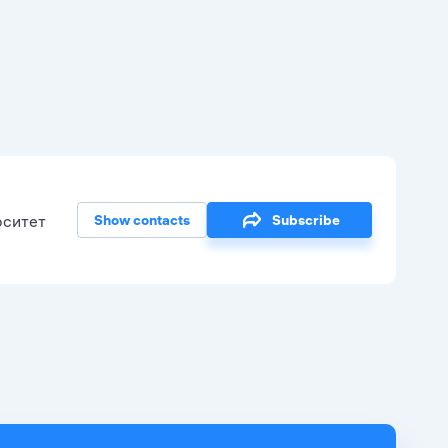
рситет
Show contacts
Subscribe