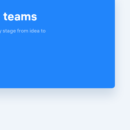
d teams
y stage from idea to