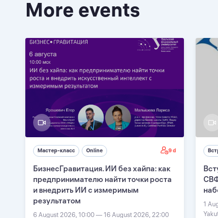
More events
9 d
Мастер-класс
Online
Вст
БизнесГравитация. ИИ без хайпа: как
Вст
предпринимателю найти точки роста
СВФ
и внедрить ИИ с измеримым
наб
результатом
1 Au
Yaku
6 August 2026, 10:00 — 16 August 2026, 22:00