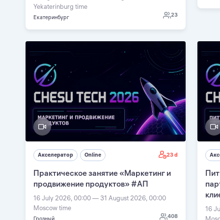
Yekaterinburg time
23
Екатеринбург
23 d
Акселератор
Online
Акс
Практическое занятие «Маркетинг и
Пит
продвижение продуктов» #АП
пар
кли
16 July 2026, 00:00 — 31 August 2026, 00:00
Moscow time
16 J
408
Mosc
Грозный