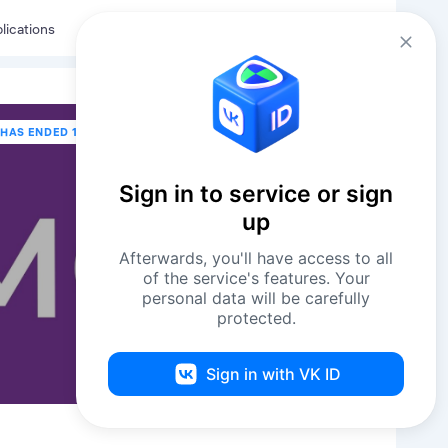
Eng
Log in
lications
 HAS ENDED 17 NOVEMBER В 20:30
Sign in to service or sign
up
Afterwards, you'll have access to all
of the service's features. Your
personal data will be carefully
protected.
Sign in with VK ID