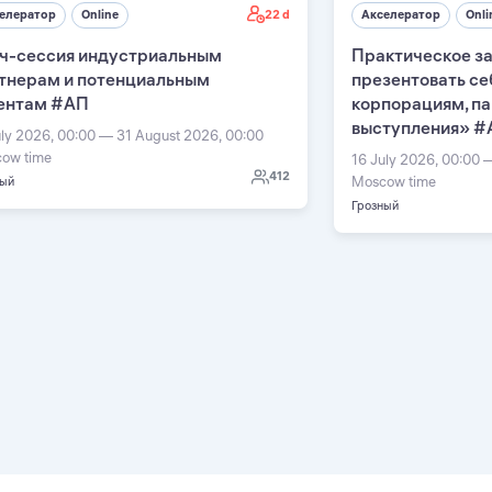
22 d
елератор
Online
Акселератор
Onli
ч-сессия индустриальным
Практическое за
тнерам и потенциальным
презентовать се
ентам #АП
корпорациям, п
выступления» #
uly 2026, 00:00 — 31 August 2026, 00:00
ow time
16 July 2026, 00:00 
412
Moscow time
ный
Грозный