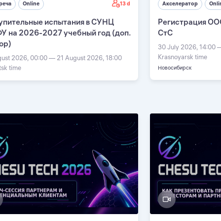
13 d
реча
Online
Акселератор
Onli
упительные испытания в СУНЦ
Регистрация ОО
У на 2026-2027 учебный год (доп.
СтС
ор)
30 July 2026, 14:00 
Krasnoyarsk time
gust 2026, 00:00 — 21 August 2026, 18:00
tsk time
Новосибирск