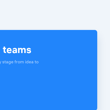
d teams
y stage from idea to