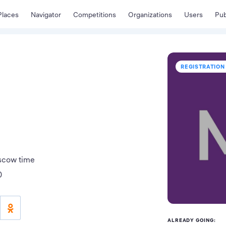
Places
Navigator
Competitions
Organizations
Users
Pub
REGISTRATION
scow time
0
ALREADY GOING: