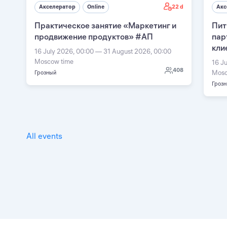
22 d
Акселератор
Online
Акс
Практическое занятие «Маркетинг и
Пит
продвижение продуктов» #АП
пар
кли
16 July 2026, 00:00 — 31 August 2026, 00:00
Moscow time
16 J
408
Mosc
Грозный
Гроз
All events