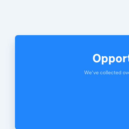
Opport
We've collected ove