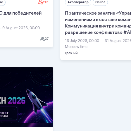
11 h
ne
Акселератор
Online
О для победителей
Практическое занятие «Упра
изменениями в составе кома
Коммуникация внутри команд
— 9 August 2026, 00:00
разрешение конфликтов» #А
27
16 July 2026, 00:00 — 31 August 202
Moscow time
Грозный