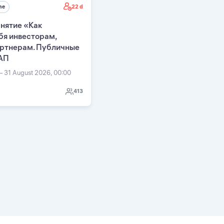
22 d
ne
нятие «Как
бя инвесторам,
артнерам. Публичные
АП
— 31 August 2026, 00:00
413