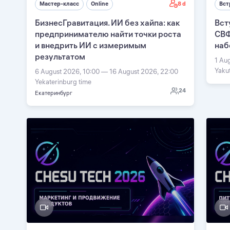
8 d
Мастер-класс
Online
Вст
БизнесГравитация. ИИ без хайпа: как
Вст
предпринимателю найти точки роста
СВФ
и внедрить ИИ с измеримым
наб
результатом
1 Au
Yaku
6 August 2026, 10:00 — 16 August 2026, 22:00
Yekaterinburg time
24
Екатеринбург