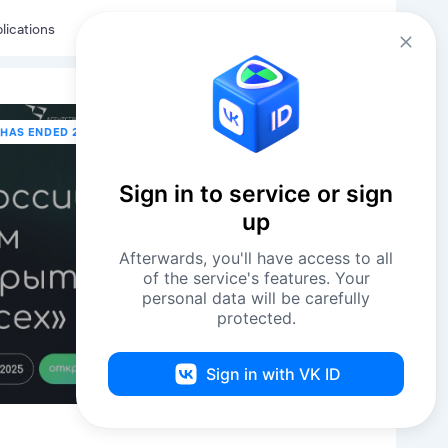
Eng
Log in
lications
 HAS ENDED 25 NOVEMBER В 16:00
Sign in to service or sign
up
Afterwards, you'll have access to all
of the service's features. Your
personal data will be carefully
protected.
Sign in with VK ID