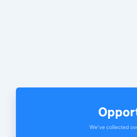
Opport
We've collected ove