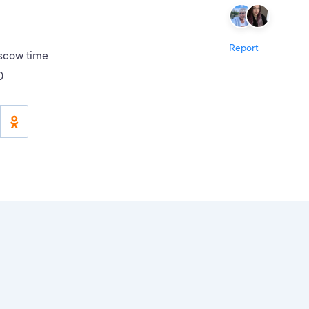
Report
scow time
0