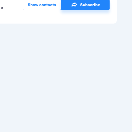
Show contacts
Subscribe
И»