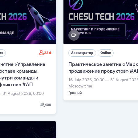
22 d
ne
Акселератор
Online
анятие «Управление
Практическое занятие «Марк
оставе команды.
продвижение продуктов» #А
нутри команды и
16 July 2026, 00:00 — 31 August 202
фликтов» #АП
Moscow time
Грозный
— 31 August 2026, 00:00
409