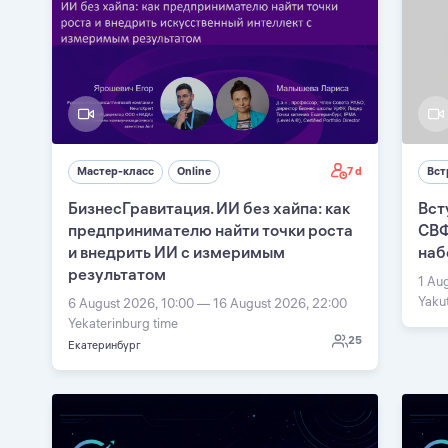
7 d
Мастер-класс
Online
Вст
БизнесГравитация. ИИ без хайпа: как
Вст
предпринимателю найти точки роста
СВФ
и внедрить ИИ с измеримым
наб
результатом
1 Au
Yaku
6 August 2026, 10:00 — 16 August 2026, 22:00
Yekaterinburg time
25
Екатеринбург