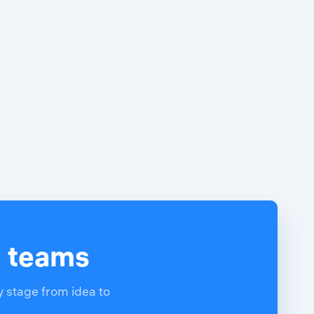
d teams
y stage from idea to