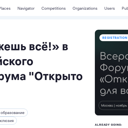
Places
Navigator
Competitions
Organizations
Users
Pub
REGISTRATION
ешь всё!» в
йского
рума "Открыто
 образование
клюзия
ALREADY GOING: