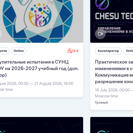
12 d
реча
Online
Акселератор
Onli
упительные испытания в СУНЦ
Практическое з
У на 2026-2027 учебный год (доп.
изменениями в с
ор)
Коммуникация в
разрешение кон
gust 2026, 00:00 — 21 August 2026, 18:00
tsk time
16 July 2026, 00:00 
Moscow time
Грозный