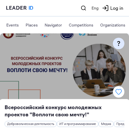
Log in
Eng
Events
Places
Navigator
Competitions
Organizations
Всероссийский конкурс молодежных
проектов "Воплоти свою мечту!"
Добровольческая деятельность
ИТ и программирование
Медиа
Предпри