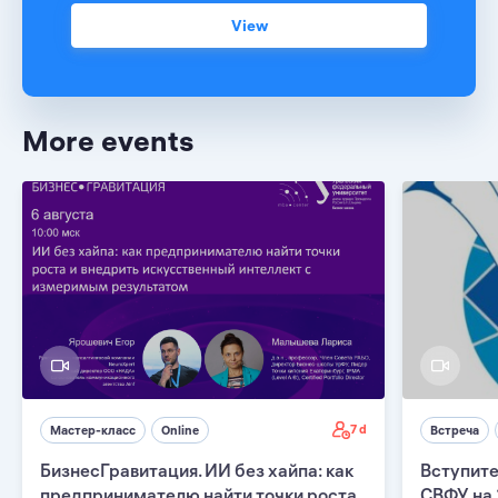
View
More events
7 d
Мастер-класс
Online
Встреча
БизнесГравитация. ИИ без хайпа: как
Вступите
предпринимателю найти точки роста
СВФУ на 