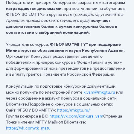
Победители и призеры Конкурса по возрастным категориям
награждаются дипломами
, при поступлении на обучение в
ФГБОУ ВО «МГТУ» и другие вузы (
пожалуйста, уточняйте в
Правилах приёма соответствующего вуза
)
получают
дополнительные баллы к сумме конкурсных баллов в
соответствии с выбранной номинацией
.
Учредитель конкурса:
ФГБОУ ВО "МГТУ" при поддержке
Министерства образования и науки Республики Адыгея.
Оргкомитет Конкурса предоставляет сведения о
победителях и призёрах конкурса в Фонд «Талант и успех»
для формирования списка претендентов на предоставление
и выплату грантов Президента Российской Федерации.
Консультации по подготовке конкурсной документации
можно получить по электронной почте
k.vsm@mkgtu.ru
или
через сообщение в аккаунт Конкурса в социальной сети
ВКонтакте.Подробнее о конкурсе в социальных сетях:
Сайт ФГБОУ ВО «МГТУ»:
https://mkgtu.ru/
Группа конкурса в ВК:
https://vk.com/konkurs_vsm
Страница
Точки кипения МГТУ Майкоп ВКонтакте:
https://vk.com/tk_mstu