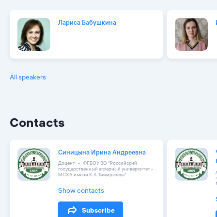
Лариса Бабушкина
All speakers
Contacts
Синицына Ирина Андреевна
Доцент
ФГБОУ ВО "Российский
государственный аграрный университет -
МСХА имени К.А.Тимирязева"
Show contacts
Subscribe