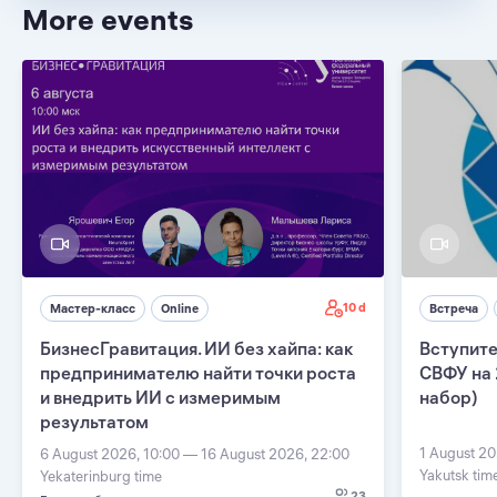
More events
10 d
Мастер-класс
Online
Встреча
БизнесГравитация. ИИ без хайпа: как
Вступите
предпринимателю найти точки роста
СВФУ на 
и внедрить ИИ с измеримым
набор)
результатом
1 August 20
6 August 2026, 10:00 — 16 August 2026, 22:00
Yakutsk tim
Yekaterinburg time
23