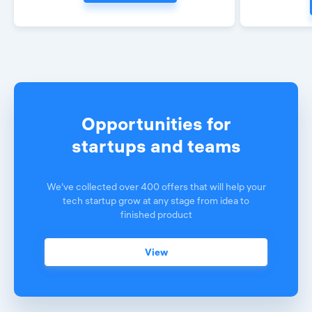
Opportunities for
startups and teams
We've collected over 400 offers that will help your
tech startup grow at any stage from idea to
finished product
View