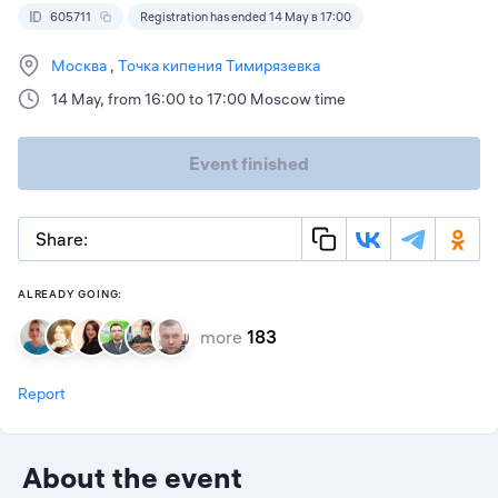
605711
Registration has ended 14 May в 17:00
Москва
Точка кипения Тимирязевка
14 May, from 16:00 to 17:00 Moscow time
Event finished
Share:
ALREADY GOING:
more
183
Report
About the event